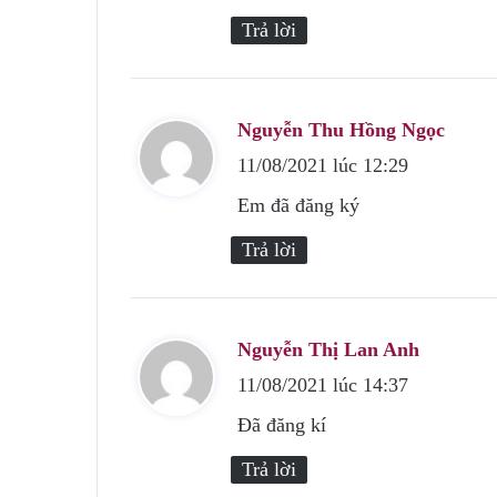
t
Trả lời
:
Nguyễn Thu Hồng Ngọc
v
11/08/2021 lúc 12:29
i
ế
Em đã đăng ký
t
Trả lời
:
Nguyễn Thị Lan Anh
v
11/08/2021 lúc 14:37
i
ế
Đã đăng kí
t
Trả lời
: