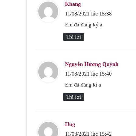
Khang
v
11/08/2021 lúc 15:38
i
ế
Em đã đăng ký ạ
t
Trả lời
:
Nguyễn Hương Quỳnh
v
11/08/2021 lúc 15:40
i
ế
Em đã đăng kí ạ
t
Trả lời
:
Hug
v
11/08/2021 lúc 15:42
i