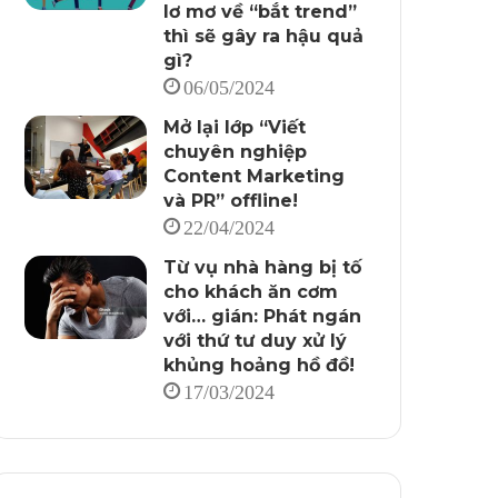
lơ mơ về “bắt trend”
thì sẽ gây ra hậu quả
gì?
06/05/2024
Mở lại lớp “Viết
chuyên nghiệp
Content Marketing
và PR” offline!
22/04/2024
Từ vụ nhà hàng bị tố
cho khách ăn cơm
với… gián: Phát ngán
với thứ tư duy xử lý
khủng hoảng hồ đồ!
17/03/2024