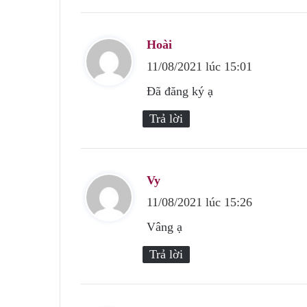
Hoài
v
11/08/2021 lúc 15:01
i
ế
Đã đăng ký ạ
t
Trả lời
:
Vy
v
11/08/2021 lúc 15:26
i
ế
Vâng ạ
t
Trả lời
: