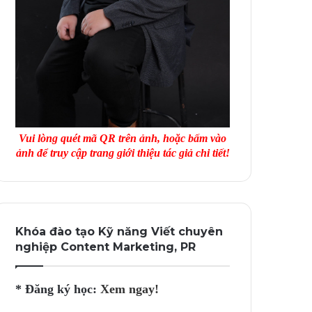
Vui lòng quét mã QR trên ảnh, hoặc bấm vào
ảnh để truy cập trang giới thiệu tác giả chi tiết!
Khóa đào tạo Kỹ năng Viết chuyên
nghiệp Content Marketing, PR
* Đăng ký học:
Xem ngay!