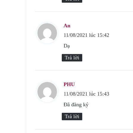
:
An
v
11/08/2021 lúc 15:42
i
ế
Dạ
t
Trả lời
:
PHU
v
11/08/2021 lúc 15:43
i
ế
Đã đăng ký
t
Trả lời
: