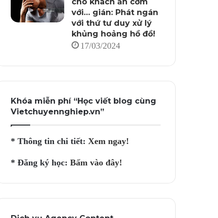
cho khách ăn cơm
với… gián: Phát ngán
với thứ tư duy xử lý
khủng hoảng hồ đồ!
17/03/2024
Khóa miễn phí “Học viết blog cùng
Vietchuyennghiep.vn”
* Thông tin chi tiết:
Xem ngay!
* Đăng ký học:
Bấm vào đây!