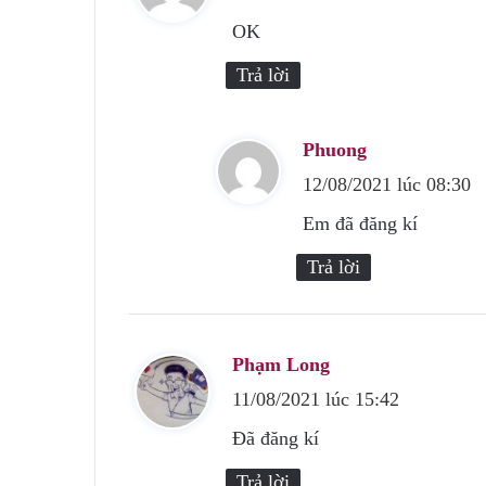
ế
OK
t
Trả lời
:
Phuong
v
12/08/2021 lúc 08:30
i
ế
Em đã đăng kí
t
Trả lời
:
Phạm Long
v
11/08/2021 lúc 15:42
i
ế
Đã đăng kí
t
Trả lời