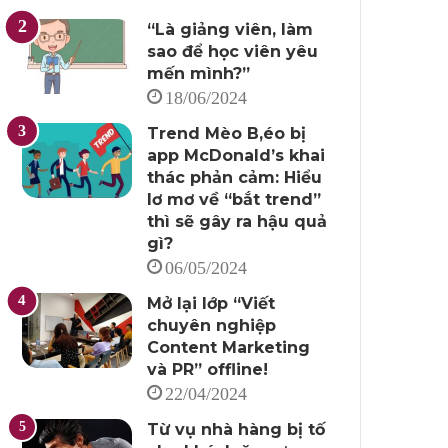
“Là giảng viên, làm
sao để học viên yêu
mến mình?”
18/06/2024
Trend Mèo B,éo bị
app McDonald’s khai
thác phản cảm: Hiểu
lơ mơ về “bắt trend”
thì sẽ gây ra hậu quả
gì?
06/05/2024
Mở lại lớp “Viết
chuyên nghiệp
Content Marketing
và PR” offline!
22/04/2024
Từ vụ nhà hàng bị tố