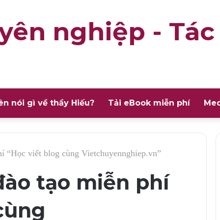
yên nghiệp - Tác
ên nói gì về thầy Hiếu?
Tải eBook miễn phí
Med
í “Học viết blog cùng Vietchuyennghiep.vn”
ào tạo miễn phí
 cùng