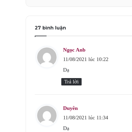
27 bình luận
Ngọc Anb
v
11/08/2021 lúc 10:22
i
ế
Dạ
t
Trả lời
:
Duyên
v
11/08/2021 lúc 11:34
i
ế
Dạ