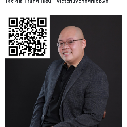
Tác giả: Nguyễn Trung Hiếu
– Vietchuyennghiep.vn
Tác giả Trung Hiếu – Vietchuyennghiep.vn
ACADEMY & AGENCY
Bài gốc đã đăng tại đây!