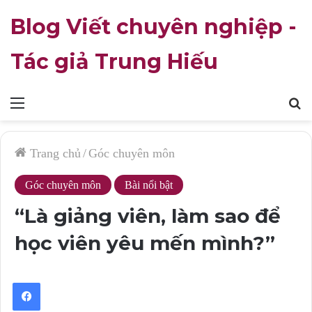
Blog Viết chuyên nghiệp -
Tác giả Trung Hiếu
Mục
T
lục
k
Trang chủ
/
Góc chuyên môn
Góc chuyên môn
Bài nổi bật
“Là giảng viên, làm sao để
học viên yêu mến mình?”