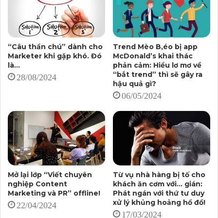
mỗi giảng viên ý thức hơn trong việc xây dựng bài giảng
chất lượng, cũng như ý thức hơn trong thái độ, trách
nhiệm của mình với lớp, với học viên.
“Câu thần chú” dành cho
Trend Mèo B,éo bị app
Marketer khi gặp khó. Đó
McDonald’s khai thác
Tải eBook chia sẻ chuyên môn về kỹ năng viết lách,
là…
phản cảm: Hiểu lơ mơ về
Content Marketing, PR của Giảng viên
“bắt trend” thì sẽ gây ra
28/08/2024
hậu quả gì?
Vietchuyennghiep.vn – Nguyễn Trung Hiếu
06/05/2024
Nghe tưởng như đơn giản, nhưng thực tế, có không ít
giảng viên không đáp ứng điều đó, với lý do khó tin:
Chi phí giảng dạy “không bõ”!
Nếu mà “không bõ” thì hãy đi làm việc khác mà bản
thân cảm thấy đảm bảo chất lượng và trách nhiệm, chứ
Mở lại lớp “Viết chuyên
Từ vụ nhà hàng bị tố cho
còn cố làm công việc “không bõ” để làm gì?
nghiệp Content
khách ăn cơm với… gián:
Marketing và PR” offline!
Phát ngán với thứ tư duy
xử lý khủng hoảng hồ đồ!
Khi giảng dạy trên thị trường, chúng tôi thấu hiểu triết
22/04/2024
17/03/2024
lý “Coi học viên là khách hàng”. Bởi ở đó, chính các