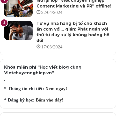
Mở lại lớp “Viết chuyên nghiệp
Content Marketing và PR” offline!
22/04/2024
Từ vụ nhà hàng bị tố cho khách
ăn cơm với… gián: Phát ngán với
thứ tư duy xử lý khủng hoảng hồ
đồ!
17/03/2024
Khóa miễn phí “Học viết blog cùng
Vietchuyennghiep.vn”
* Thông tin chi tiết:
Xem ngay!
* Đăng ký học:
Bấm vào đây!