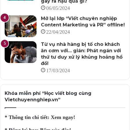
gây ra hậu quả gì?
06/05/2024
Mở lại lớp “Viết chuyên nghiệp
Content Marketing và PR” offline!
22/04/2024
Từ vụ nhà hàng bị tố cho khách
ăn cơm với… gián: Phát ngán với
thứ tư duy xử lý khủng hoảng hồ
đồ!
17/03/2024
Khóa miễn phí “Học viết blog cùng
Vietchuyennghiep.vn”
* Thông tin chi tiết:
Xem ngay!
* Đăng ký học:
Bấm vào đây!