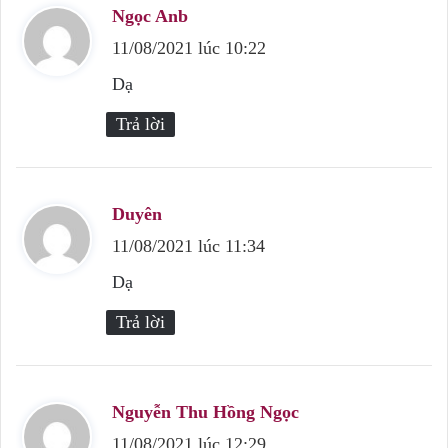
Ngọc Anb
v
11/08/2021 lúc 10:22
i
ế
Dạ
t
Trả lời
:
Duyên
v
11/08/2021 lúc 11:34
i
ế
Dạ
t
Trả lời
:
Nguyễn Thu Hồng Ngọc
v
11/08/2021 lúc 12:29
i