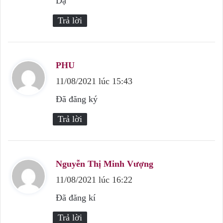
Dạ
t
Trả lời
:
PHU
v
11/08/2021 lúc 15:43
i
ế
Đã đăng ký
t
Trả lời
:
Nguyễn Thị Minh Vượng
v
11/08/2021 lúc 16:22
i
ế
Đã đăng kí
t
Trả lời