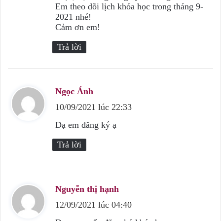
Em theo dõi lịch khóa học trong tháng 9-
t
2021 nhé!
:
Cảm ơn em!
Trả lời
Ngọc Ánh
v
10/09/2021 lúc 22:33
i
ế
Dạ em đăng ký ạ
t
Trả lời
:
Nguyễn thị hạnh
v
12/09/2021 lúc 04:40
i
ế