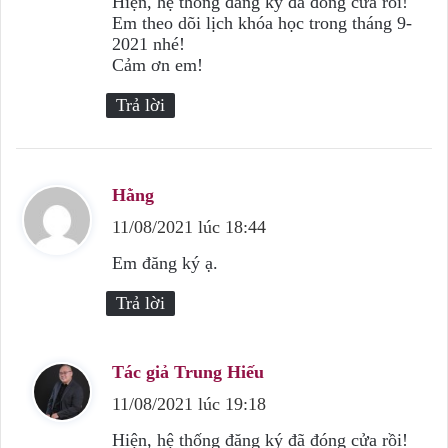
Hiện, hệ thống đăng ký đã đóng cửa rồi!
Em theo dõi lịch khóa học trong tháng 9-
t
2021 nhé!
:
Cảm ơn em!
Trả lời
Hằng
v
11/08/2021 lúc 18:44
i
ế
Em đăng ký ạ.
t
Trả lời
:
Tác giả Trung Hiếu
v
11/08/2021 lúc 19:18
i
ế
Hiện, hệ thống đăng ký đã đóng cửa rồi!