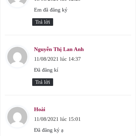
ế
Em đã đăng ký
t
Trả lời
:
Nguyễn Thị Lan Anh
v
11/08/2021 lúc 14:37
i
ế
Đã đăng kí
t
Trả lời
:
Hoài
v
11/08/2021 lúc 15:01
i
ế
Đã đăng ký ạ