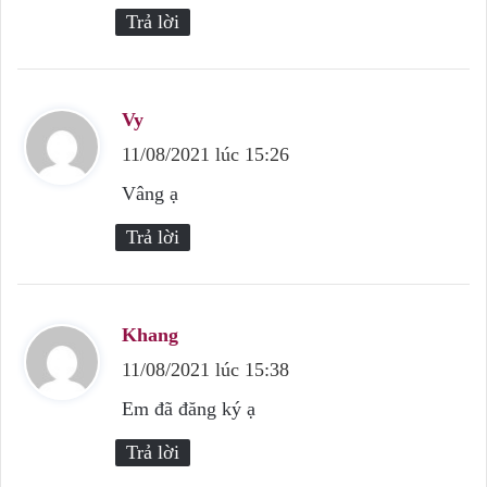
t
Trả lời
:
Vy
v
11/08/2021 lúc 15:26
i
ế
Vâng ạ
t
Trả lời
:
Khang
v
11/08/2021 lúc 15:38
i
ế
Em đã đăng ký ạ
t
Trả lời
: