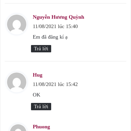
Nguyễn Hương Quỳnh
v
11/08/2021 lúc 15:40
i
ế
Em đã đăng kí ạ
t
Trả lời
:
Hug
v
11/08/2021 lúc 15:42
i
ế
OK
t
Trả lời
:
Phuong
v