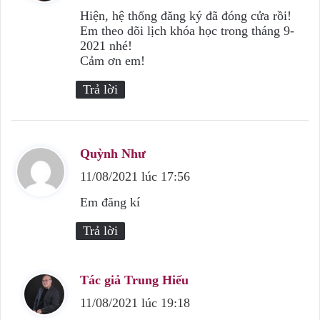
ế
Hiện, hệ thống đăng ký đã đóng cửa rồi!
Em theo dõi lịch khóa học trong tháng 9-
t
2021 nhé!
:
Cảm ơn em!
Trả lời
Quỳnh Như
v
11/08/2021 lúc 17:56
i
ế
Em đăng kí
t
Trả lời
:
Tác giả Trung Hiếu
v
11/08/2021 lúc 19:18
i