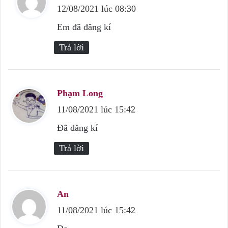
12/08/2021 lúc 08:30
i
ế
Em đã đăng kí
t
Trả lời
:
Phạm Long
v
11/08/2021 lúc 15:42
i
ế
Đã đăng kí
t
Trả lời
:
An
v
11/08/2021 lúc 15:42
i
ế