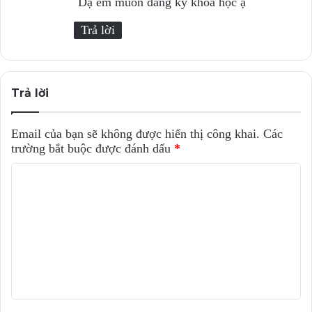
Dạ em muốn đăng ký khóa học ạ
t
Trả lời
:
Trả lời
Email của bạn sẽ không được hiển thị công khai.
Các
trường bắt buộc được đánh dấu
*
B
ì
n
h
l
u
ậ