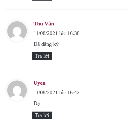
:
Thu Vân
v
11/08/2021 lúc 16:38
i
ế
Đã đăng ký
t
Trả lời
:
Uyen
v
11/08/2021 lúc 16:42
i
ế
Dạ
t
Trả lời
: