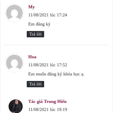
My
v
11/08/2021 lúc 17:24
i
ế
Em đăng ký
t
Trả lời
:
Hoa
v
11/08/2021 lúc 17:52
i
ế
Em muốn đăng ký khóa học ạ.
t
Trả lời
:
Tác giả Trung Hiếu
v
11/08/2021 lúc 19:19
i