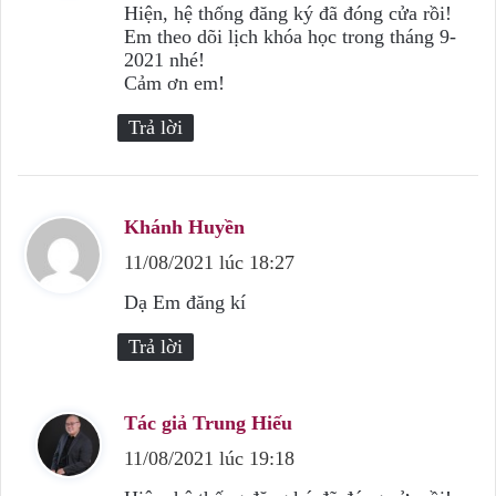
ế
Hiện, hệ thống đăng ký đã đóng cửa rồi!
Em theo dõi lịch khóa học trong tháng 9-
t
2021 nhé!
:
Cảm ơn em!
Trả lời
Khánh Huyền
v
11/08/2021 lúc 18:27
i
ế
Dạ Em đăng kí
t
Trả lời
:
Tác giả Trung Hiếu
v
11/08/2021 lúc 19:18
i
ế