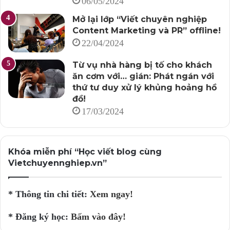
06/05/2024
Mở lại lớp “Viết chuyên nghiệp
Hãy tạo ra một bản kế hoạch/lên lịch đăng bài và ghim
Content Marketing và PR” offline!
nó để tuân thủ.
22/04/2024
7. Phân tích các kết quả
Từ vụ nhà hàng bị tố cho khách
ăn cơm với… gián: Phát ngán với
Phải luôn theo dõi các kết quả mà nội dung tạo ra, theo
thứ tư duy xử lý khủng hoảng hồ
giai đoạn tuần – tháng – quý.
đồ!
17/03/2024
Những thông số kết quả bao gồm: Lượng xem và tỉ lệ
bấm (link); Đọc bình luận của độc giả và phản hồi; Theo
dõi các thống kê thương mại điện tử (chỉ số online) gắn
Khóa miễn phí “Học viết blog cùng
Vietchuyennghiep.vn”
với các mốc phát hành nội dung.
Việc theo dõi dữ liệu sẽ giúp phân tích kết quả của hoạt
* Thông tin chi tiết:
Xem ngay!
động Content Marketing và phân định được cái gì hiệu
* Đăng ký học:
Bấm vào đây!
quả, cái gì không.