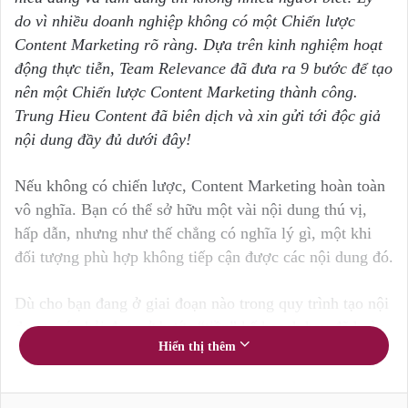
do vì nhiều doanh nghiệp không có một Chiến lược
Content Marketing rõ ràng. Dựa trên kinh nghiệm hoạt
động thực tiễn, Team Relevance đã đưa ra 9 bước để tạo
nên một Chiến lược Content Marketing thành công.
Trung Hieu Content đã biên dịch và xin gửi tới độc giả
nội dung đầy đủ dưới đây!
Nếu không có chiến lược, Content Marketing hoàn toàn
vô nghĩa. Bạn có thể sở hữu một vài nội dung thú vị,
hấp dẫn, nhưng như thế chẳng có nghĩa lý gì, một khi
đối tượng phù hợp không tiếp cận được các nội dung đó.
Dù cho bạn đang ở giai đoạn nào trong quy trình tạo nội
dung, có phải đang ở bước “tiền” kế hoạch hay đã hoàn
Hiển thị thêm
thành nội dung và đang tìm cách phát hành, thì giờ là
lúc nghĩ về một chiến lược tốt nhất để tối ưu và phân
phối nội dung tới đối tượng tiếp nhận phù hợp.