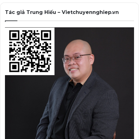
kiếm gì vậy?
Tác giả Trung Hiếu – Vietchuyennghiep.vn
Nếu KHTN của bạn hướng tới việc đọc bài đăng blog,
thì bạn có lãng phí thời gian để làm một cái video
không?
Nếu họ muốn nội dung tư vấn dạng “Làm thế nào…”,
liệu họ có bỏ cả tiếng đồng hồ ra ngồi xem các nội dung
dạng Case Study để biết “tại sao” không? Chắc chắn
không!
Việc xác định nội dung hiệu quả nhất bắt đầu từ việc
lắng nghe và liệt kê chúng ra cho đối tượng KHTN của
bạn. Đương nhiên, việc xác định này đồng nghĩa với
thực tế là bạn phải chấp nhận thử nghiệm, cũng như
nhận thất bại, để rút ra xem loại nội dung nào là phù hợp
cho doanh nghiệp và chiến lược Content Marketing của