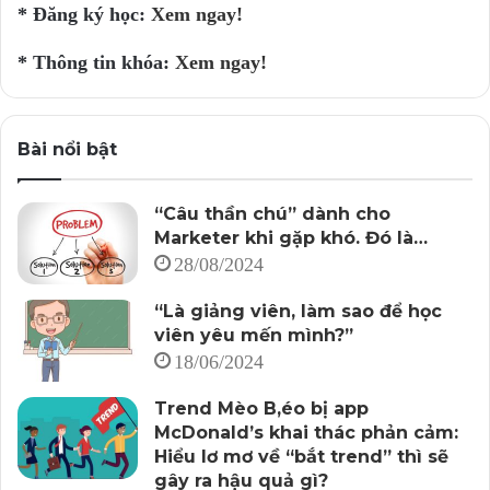
* Đăng ký học:
Xem ngay!
– Khóa đào tạo online và Thuyết trình trực tuyến.
* Thông tin khóa:
Xem ngay!
>> Khóa đào tạo thực thi Content chuyên nghiệp, hiệu
quả <<
Bài nổi bật
4. Chọn nơi đăng tải (phát hành/xuất bản)
“Câu thần chú” dành cho
Một trong những bước giúp hiểu đối tượng KHTN của
Marketer khi gặp khó. Đó là…
doanh nghiệp là tìm hiểu xem: Họ (KHTN) thường xem
28/08/2024
nội dung trực tuyến ở đâu?
“Là giảng viên, làm sao để học
Có nhóm thì thích xem video trên YouTube, trong khi có
viên yêu mến mình?”
nhóm thì lại thích xem ảnh trên Instagram.
18/06/2024
Trend Mèo B,éo bị app
Những loại nội dung như bài đăng blog, bài đăng báo
McDonald’s khai thác phản cảm:
hay landing-page mà gắn với nội dung mở rộng/bổ sung,
Hiểu lơ mơ về “bắt trend” thì sẽ
thì cần chiến lược SEO. Trong khi đó, những trang kinh
gây ra hậu quả gì?