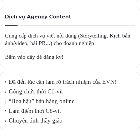
8. Xem xét, chỉnh sửa chiến lược nội dung cho phù
hợp
Dịch vụ Agency Content
Hãy ngồi họp với team Content Marekting ít nhất một
Cung cấp dịch vụ viết nội dung (Storytelling, Kịch bản
lần/năm, hoặc là một lần/quý, để xem xét, đánh giá toàn
ảnh/video, bài PR...) cho doanh nghiệp!
bộ chiến lược hiện tại.
Bấm vào đây để đăng ký!
Hãy ghi chú rõ thứ gì hoạt động tốt, thứ gì không, từ đó
dẫn tới quyết định điều chỉnh, cải thiện phù hợp.
Đã đến lúc cần làm rõ trách nhiệm của EVN!
9. Thử điều mới mẻ
Công chức thời Cô-vít
“Hoa hậu” bán hàng online
Mặc dù việc lên chiến lược nội dung đã trải qua quá
Làm điếm thời Cô-vít
trình nghiên cứu trước, song nếu công ty cho phép “cởi
Chuyện tình thầy giáo
mở” một chút về thời gian và ngân sách triển khai giải
pháp Content Marketing, thì nên thử nghiệm một số thứ
mới mẻ.