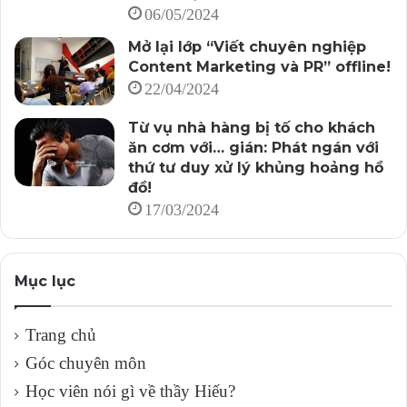
doanh đang hoạt động thì cần duy trì để hỗ trợ bất kỳ
06/05/2024
nền tảng truyền thông xã hội liên quan nào.
Mở lại lớp “Viết chuyên nghiệp
Content Marketing và PR” offline!
Việc dùng cách thức marketing dựa trên “người nổi
22/04/2024
tiếng” cũng là một cách hiệu quả để mở rộng phạm vi
tiếp cận cho content của doanh nghiệp, cũng như hướng
Từ vụ nhà hàng bị tố cho khách
tới mục tiêu tạo ra sự nhận thức thương hiệu.
ăn cơm với… gián: Phát ngán với
thứ tư duy xử lý khủng hoảng hồ
đồ!
5. Phát triển giọng điệu thương hiệu cho phù hợp với
17/03/2024
“cá tính”
Những thương hiệu thành công hàng đầu đều phát triển
Mục lục
được một “cá tính” riêng, mà các KHTN đều có thể
nhận ra, phân biệt được.
Trang chủ
Đây là điều thường bị bỏ qua trong chiến lược nội dung,
Góc chuyên môn
song nó lại là một trong những khía cạnh quan trọng
Học viên nói gì về thầy Hiếu?
nhất của một thương hiệu.