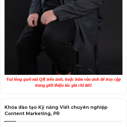
mình.
Đó có thể là:
– Bài đăng blog và bài đăng báo.
– Infographic.
– Video.
– Ebook và sách trắng.
Vui lòng quét mã QR trên ảnh, hoặc bấm vào ảnh để truy cập
trang giới thiệu tác giả chi tiết!
– Bản tin qua email.
– Bài đăng MXH.
Khóa đào tạo Kỹ năng Viết chuyên nghiệp
Content Marketing, PR
– Podcast (nội dung âm thanh số).