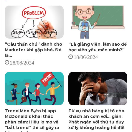
năng (KHTN) của mình, khả năng thành công (chốt đơn,
gắn bó) càng cao.
Việc hiểu đối tượng KHTN bao gồm một số yếu tố cơ
bản nhất định, như: Độ tuổi; Giới tính; Trình độ học
vấn; Thu nhập.
“Câu thần chú” dành cho
“Là giảng viên, làm sao để
Marketer khi gặp khó. Đó
học viên yêu mến mình?”
là…
18/06/2024
Đương nhiên, phải cần thêm những yếu tố sâu hơn, như
28/08/2024
là: Họ (đối tượng KHTN) muốn gì? Vấn đề mà họ phải
đối mặt là gì? Sản phẩm/dịch vụ của doanh nghiệp có
thể giải quyết vấn đề gì cho họ?
Và tất nhiên, đừng ngồi một chỗ mà giả định!
Trend Mèo B,éo bị app
Từ vụ nhà hàng bị tố cho
Hãy nhìn vào tập khách hàng hiện tại của doanh nghiệp
McDonald’s khai thác
khách ăn cơm với… gián:
để nghiên cứu, và xem những ai gắn bó với thương hiệu.
phản cảm: Hiểu lơ mơ về
Phát ngán với thứ tư duy
Công ty có thể thiết lập các bảng hỏi (khảo sát) online
“bắt trend” thì sẽ gây ra
xử lý khủng hoảng hồ đồ!