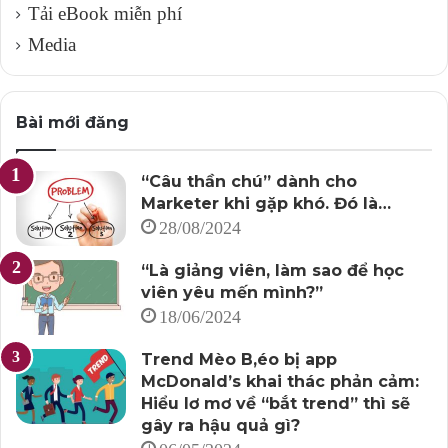
Tải eBook miễn phí
Media
Trong mỗi giai đoạn của Chiến lược Content Marketing,
hãy bắt đầu với chân dung KHTN của bạn: Kiểu cá tính
nào mà họ sẽ dễ nhận thấy nhất? Liệu giọng điệu đó nên
Bài mới đăng
là thân thiện, nghiêm túc (xã giao) hay là khùng khùng
dị dị? Kiểu ngôn ngữ, phong cách giao tiếp nào là phù
hợp? Thứ gì mà họ không muốn nghe?…
“Câu thần chú” dành cho
Marketer khi gặp khó. Đó là…
28/08/2024
6. Giữ tính định kỳ, liên tục
“Là giảng viên, làm sao để học
Điều quan trọng để đảm bảo chiến lược nội dung của
viên yêu mến mình?”
doanh nghiệp đạt hiệu quả là phải luôn đảm bảo tính
18/06/2024
định kỳ, liên tục.
Trend Mèo B,éo bị app
McDonald’s khai thác phản cảm:
Nếu bạn đăng bài kiểu một tháng một bài trên Facebook
Hiểu lơ mơ về “bắt trend” thì sẽ
thì rõ ràng trang Facebook đó không thể nào phát triển
gây ra hậu quả gì?
nhanh được.