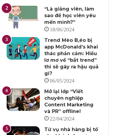
“Là giảng viên, làm
sao để học viên yêu
mến mình?”
18/06/2024
Trend Mèo B,éo bị
app McDonald’s khai
thác phản cảm: Hiểu
lơ mơ về “bắt trend”
thì sẽ gây ra hậu quả
gì?
06/05/2024
Mở lại lớp “Viết
chuyên nghiệp
Content Marketing
và PR” offline!
22/04/2024
Từ vụ nhà hàng bị tố