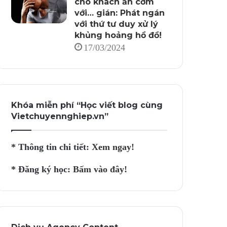
cho khách ăn cơm
với… gián: Phát ngán
với thứ tư duy xử lý
khủng hoảng hồ đồ!
17/03/2024
Khóa miễn phí “Học viết blog cùng
Vietchuyennghiep.vn”
* Thông tin chi tiết:
Xem ngay!
* Đăng ký học:
Bấm vào đây!