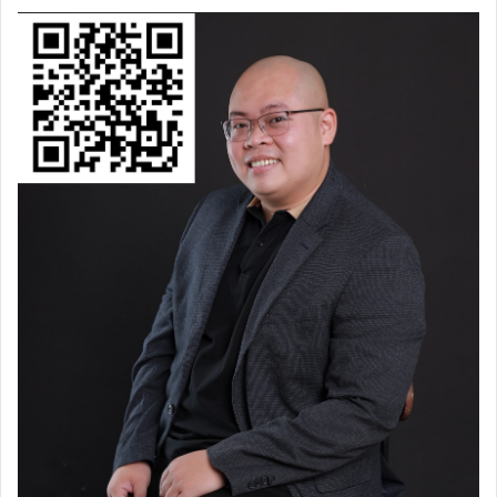
bận”.
“Job này hay quá, hẹn anh làm kỹ vào tối mai nhé!”.
Và… tối mai: “Ôi, em bận quá nên quên mất, để sang
tuần, em giải quyết nhé!”…
Những tình huống làm dịch vụ như vậy đều được tôi
chốt nhanh chóng: Dừng hợp tác!
Bởi tôi quá hiểu rằng, nếu tiếp diễn, chắc chắn mọi thứ
sẽ chẳng đi tới đâu. Ngay những mục chốt deal lúc đầu
mà “bận” như vậy, thật khó để có một tầm nhìn nhất
quán khi đi cùng nhau.
Tóm lại, tôi tự rút ra một kinh nghiệm cho bản thân:
Làm job cho khách bận, ta rất dễ… ôm hận!
Khi bắt tay vào bất kỳ dự án nào, chúng ta đều cần phải