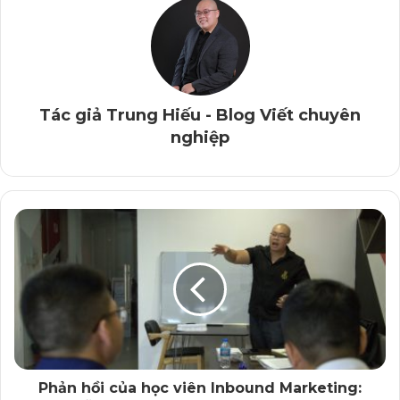
Tải eBook chia sẻ chuyên môn về kỹ năng viết lách,
agency Content Marketing, PR của Tác giả Trung
Hiếu – Vietchuyennghiep.vn
*****
Tác giả Trung Hiếu - Blog Viết chuyên
Không chỉ các nhân viên rơi vào cảnh “hỏi gì, sếp
nghiệp
cũng… bận”, mà ở vai trò là người cung cấp dịch vụ
(agency hoặc freelancer) cho khách hàng, học viên của
tôi cũng rất hay gặp tình huống này:
– Hẹn cung cấp thông tin? “Chị bận quá, để hôm sau
nhé!” ~ “Hôm sau” kéo dài cả tuần, có khi cả tháng.
– “Chiều mai, lúc… thì chúng ta họp để triển khai…”.
“OK!”.
Xong thì đến giờ họp, lại… “Ối, anh có việc đột xuất
Phản hồi của học viên Inbound Marketing: