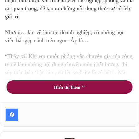
nhận thức được vai trò của việc tác nghiệp, phỏng vấn là
rất quan trọng, để tạo ra những nội dung thực sự có ích,
giá trị.
Nhưng… khi về làm tại doanh nghiệp, có những học
viên bắt gặp cảnh tréo ngoe. Ấy là…
“Thầy ơi! Khi em muốn phỏng vấn chuyên gia của công
ty để làm những nội dung chuyên môn chất lượng, thì
sếp toàn bảo ‘bận lắm, cứ lên website là có hết!’. Mà
khổ nỗi, trên ấy thì rặt những nội dung copy, xào xáo từ
Hiển thị thêm
các nơi khác…”.
Học viên tâm sự như vậy với tôi. Tréo ngoe thật!
Nếu như website “có hết” rồi, thì còn làm nội dung mới
để làm gì nữa???