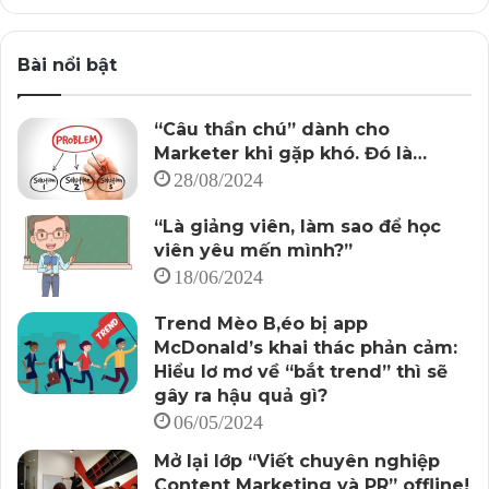
Bài nổi bật
“Câu thần chú” dành cho
Marketer khi gặp khó. Đó là…
28/08/2024
“Là giảng viên, làm sao để học
viên yêu mến mình?”
18/06/2024
Trend Mèo B,éo bị app
McDonald’s khai thác phản cảm:
Hiểu lơ mơ về “bắt trend” thì sẽ
gây ra hậu quả gì?
06/05/2024
Mở lại lớp “Viết chuyên nghiệp
Content Marketing và PR” offline!