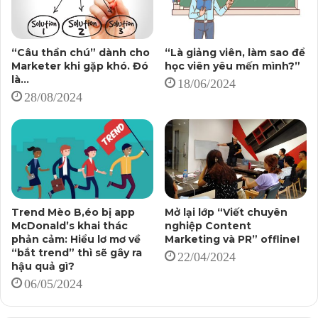
thiết lập để chịu trách nhiệm.
Học xong Kỹ năng Viết chuyên nghiệp của Giảng viên
“Câu thần chú” dành cho
“Là giảng viên, làm sao để
Trung Hiếu, để làm cho Agency Content Marketing,
Marketer khi gặp khó. Đó
học viên yêu mến mình?”
PR, học viên nói gì?
là…
18/06/2024
*****
28/08/2024
Chuyện tiếp xúc với những vị khách “bận” không phải
là điều hiếm gặp – cá nhân tôi cũng đã “va” không ít.
Thực ra, khi nghe khách mang lí do “bận” ra để giải
thích cho sự chậm trễ giờ họp, thất hứa phối hợp như đã
Trend Mèo B,éo bị app
Mở lại lớp “Viết chuyên
thống nhất, tôi đánh giá họ khá tệ.
McDonald’s khai thác
nghiệp Content
phản cảm: Hiểu lơ mơ về
Marketing và PR” offline!
“bắt trend” thì sẽ gây ra
22/04/2024
Là bởi…
hậu quả gì?
06/05/2024
“Bận” là biểu hiện của 2 điều: