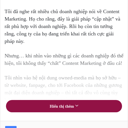
Tôi đã nghe rất nhiều chủ doanh nghiệp nói về Content
Marketing. Họ cho rằng, đây là giải pháp “cập nhật” và
rất phù hợp với doanh nghiệp. Rồi họ còn tin tưởng
rằng, công ty của họ đang triển khai rất tích cực giải
pháp này.
Nhưng… khi nhìn vào những gì các doanh nghiệp đó thể
hiện, tôi không thấy “chất” Content Marketing ở đâu cả!
Tôi nhìn vào hệ nội dung owned-media mà họ sở hữu –
từ website, fanpage, cho tới Facebook của những gương
mặt đại diện doanh nghiệp – thì tất cả đều vô cùng tùy
hứng, thiếu nhất quán, đặc biệt là không hấp dẫn, chẳng
Hiển thị thêm
mang lại giá trị cụ thể nào cả.
Tải eBook Content Marketing miễn phí, eBook PR của