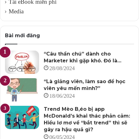
Tải eBook miễn phí
Media
Bài mới đăng
“Câu thần chú” dành cho
Marketer khi gặp khó. Đó là…
28/08/2024
“Là giảng viên, làm sao để học
viên yêu mến mình?”
18/06/2024
Trend Mèo B,éo bị app
McDonald’s khai thác phản cảm:
Hiểu lơ mơ về “bắt trend” thì sẽ
gây ra hậu quả gì?
06/05/2024