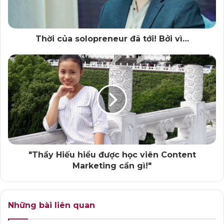
chất lượng, lại vừa hấp dẫn, dễ đọc, dễ xem…
Để chia sẻ chi tiết hơn về quan điểm đó, eBook
Muốn
Thời của solopreneur đã tới! Bởi vì…
làm Content Marketing “đỉnh”? Cần lắm một chữ
‘TÌNH”!
” đã ra đời!
Tôi hy vọng rằng, eBook này có thể giúp mọi người
hiểu rõ hơn bản chất của việc triển khai giải pháp tiếp
thị bằng nội dung một cách chuyên nghiệp.
Để tải eBook nói trên, vui lòng
bấm vào đây!
"Thầy Hiếu hiểu được học viên Content
Tác giả: Trung Hiếu – Vietchuyennghiep.vn
Marketing cần gì!"
Những bài liên quan