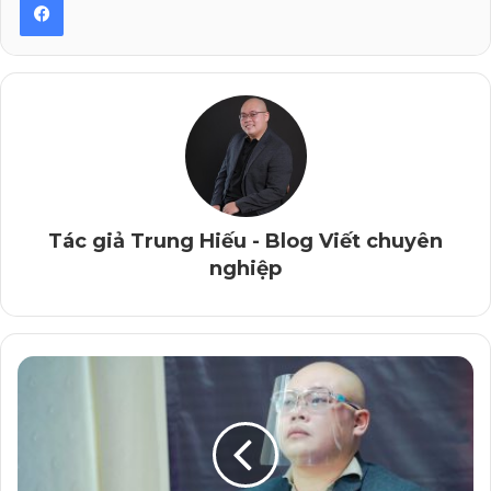
Tác giả Trung Hiếu – Vietchuyennghiep.vn
Không ít doanh nghiệp nhầm lẫn khi cho rằng, họ cứ
copy, “xào xáo” các nội dung có sẵn trên mạng internet
cho… “chuẩn SEO” thì đấy là làm Content Marketing
rồi. Hay là họ tập trung vào những nội dung chạy quảng
cáo, thì đấy cũng là làm Content Marketing (?!).
Cần biết rằng, nếu không thực sự để tâm vào việc tạo ra
những nội dung giá trị và chất lượng, doanh nghiệp chưa
Tác giả Trung Hiếu - Blog Viết chuyên
nghiệp
thể được coi là thực sự làm Content Marketing.
Thậm chí, khi biết đưa cả cái “tình” vào hệ nội dung của
mình – bằng lối viết “kể chuyện” Content Storytelling
giàu cảm xúc, có tính dẫn dắt – thì việc làm
Content
Marketing
mới thực sự đạt “đỉnh”.
Tức là: Hệ nội dung của doanh nghiệp phải vừa giá trị,