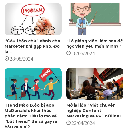
“Câu thần chú” dành cho
“Là giảng viên, làm sao để
Marketer khi gặp khó. Đó
học viên yêu mến mình?”
là…
18/06/2024
28/08/2024
Trend Mèo B,éo bị app
Mở lại lớp “Viết chuyên
McDonald’s khai thác
nghiệp Content
phản cảm: Hiểu lơ mơ về
Marketing và PR” offline!
“bắt trend” thì sẽ gây ra
22/04/2024
hậu quả gì?