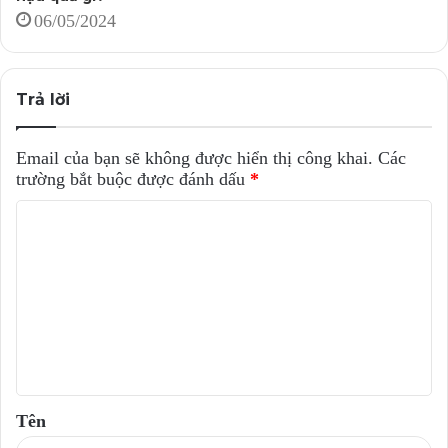
06/05/2024
Trả lời
Email của bạn sẽ không được hiển thị công khai.
Các
trường bắt buộc được đánh dấu
*
B
ì
n
h
l
u
ậ
Tên
n