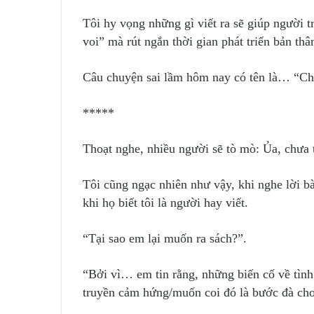
Tôi hy vọng những gì viết ra sẽ giúp người t
voi” mà rút ngắn thời gian phát triển bản thâ
Câu chuyện sai lầm hôm nay có tên là… “Chư
*****
Thoạt nghe, nhiều người sẽ tò mò: Ủa, chưa từ
Tôi cũng ngạc nhiên như vậy, khi nghe lời bày
khi họ biết tôi là người hay viết.
“Tại sao em lại muốn ra sách?”.
“Bởi vì… em tin rằng, những biến cố về tìn
truyền cảm hứng/muốn coi đó là bước đà ch