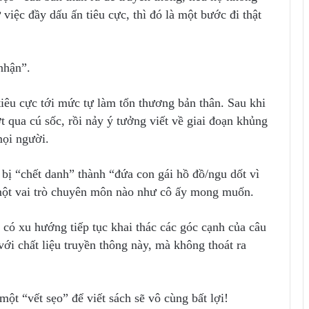
việc đầy dấu ấn tiêu cực, thì đó là một bước đi thật
nhận”.
 tiêu cực tới mức tự làm tổn thương bản thân. Sau khi
 qua cú sốc, rồi nảy ý tưởng viết về giai đoạn khủng
mọi người.
i bị “chết danh” thành “đứa con gái hồ đồ/ngu dốt vì
 một vai trò chuyên môn nào như cô ấy mong muốn.
 có xu hướng tiếp tục khai thác các góc cạnh của câu
i chất liệu truyền thông này, mà không thoát ra
 một “vết sẹo” để viết sách sẽ vô cùng bất lợi!