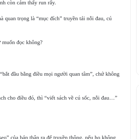
ình còn cảm thấy run rẩy.
 quan trọng là “mục đích” truyền tải nỗi đau, cú
sự muốn đọc không?
vị “bắt đầu bằng điều mọi người quan tâm”, chứ không
ch cho điều đó, thì “viết sách về cú sốc, nỗi đau…”
 sẹo” của bản thân ra để truyền thông, nếu họ không