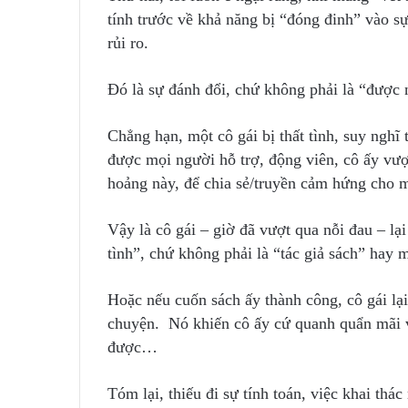
tính trước về khả năng bị “đóng đinh” vào sự 
rủi ro.
Đó là sự đánh đổi, chứ không phải là “được 
Chẳng hạn, một cô gái bị thất tình, suy nghĩ
được mọi người hỗ trợ, động viên, cô ấy vượt
hoảng này, để chia sẻ/truyền cảm hứng cho 
Vậy là cô gái – giờ đã vượt qua nỗi đau – lạ
tình”, chứ không phải là “tác giả sách” hay
Hoặc nếu cuốn sách ấy thành công, cô gái lại
chuyện. Nó khiến cô ấy cứ quanh quẩn mãi vớ
được…
Tóm lại, thiếu đi sự tính toán, việc khai thác