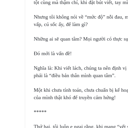
tột cùng mà thậm chí, khi đặt bút viết, tay m
Nhưng tôi không nói về “mức độ” nỗi đau, mà
vấp, cú sốc ấy, để làm gì?
Những ai sẽ quan tâm? Mọi người có thực 
Đó mới là vấn đề!
Nghĩa là: Khi viết lách, chúng ta nên định 
phải là “điều bản thân mình quan tâm”.
Một khi chưa tính toán, chưa chuẩn bị kế hoạ
của mình thật khó để truyền cảm hứng!
*****
Thứ hai, tôi luôn e ngại rằng, khi mang “vết