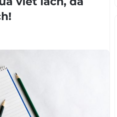
ưa viết lách, đã
h!