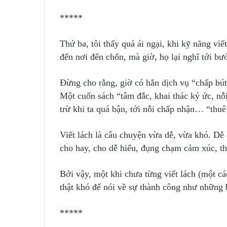
*****
Thứ ba, tôi thấy quá ái ngại, khi kỹ năng vi
đến nơi đến chốn, mà giờ, họ lại nghĩ tới bư
Đừng cho rằng, giờ có hẳn dịch vụ “chấp bút”
Một cuốn sách “tâm đắc, khai thác ký ức, nỗ
trừ khi ta quá bận, tới nỗi chấp nhận… “thuê
Viết lách là câu chuyện vừa dễ, vừa khó. Dễ
cho hay, cho dễ hiểu, đụng chạm cảm xúc, t
Bởi vậy, một khi chưa từng viết lách (một cá
thật khó để nói về sự thành công như những
*****