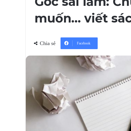
Góc sai lầm: Ch
muốn… viết sác
Chia sẻ
Facebook