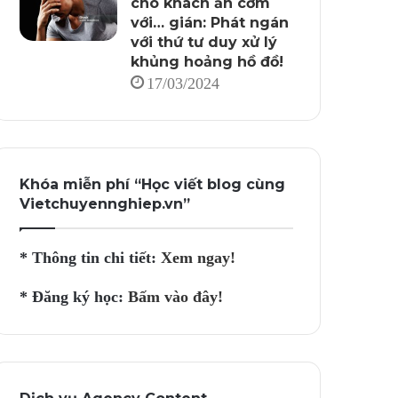
cho khách ăn cơm
với… gián: Phát ngán
với thứ tư duy xử lý
khủng hoảng hồ đồ!
17/03/2024
Khóa miễn phí “Học viết blog cùng
Vietchuyennghiep.vn”
* Thông tin chi tiết:
Xem ngay!
* Đăng ký học:
Bấm vào đây!