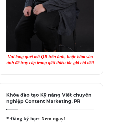
Vui lòng quét mã QR trên ảnh, hoặc bấm vào
ảnh để truy cập trang giới thiệu tác giả chi tiết!
Khóa đào tạo Kỹ năng Viết chuyên
nghiệp Content Marketing, PR
* Đăng ký học:
Xem ngay!