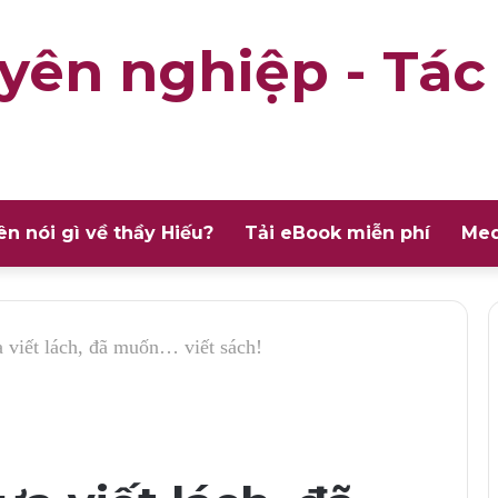
yên nghiệp - Tác
ên nói gì về thầy Hiếu?
Tải eBook miễn phí
Med
 viết lách, đã muốn… viết sách!