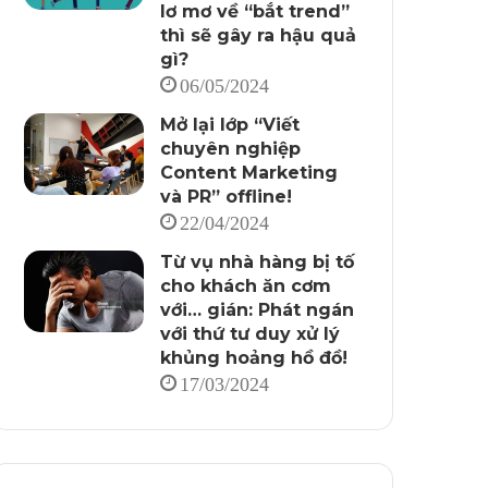
lơ mơ về “bắt trend”
thì sẽ gây ra hậu quả
gì?
06/05/2024
Mở lại lớp “Viết
chuyên nghiệp
Content Marketing
và PR” offline!
22/04/2024
Từ vụ nhà hàng bị tố
cho khách ăn cơm
với… gián: Phát ngán
với thứ tư duy xử lý
khủng hoảng hồ đồ!
17/03/2024