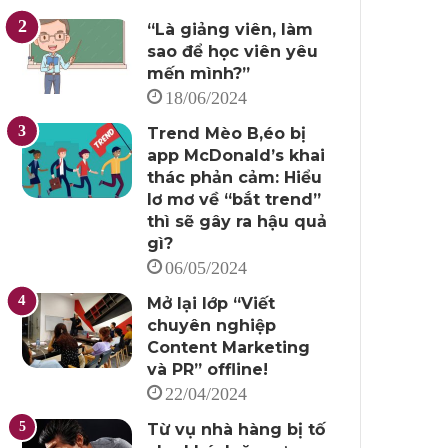
“Là giảng viên, làm
sao để học viên yêu
mến mình?”
18/06/2024
Trend Mèo B,éo bị
app McDonald’s khai
thác phản cảm: Hiểu
lơ mơ về “bắt trend”
thì sẽ gây ra hậu quả
gì?
06/05/2024
Mở lại lớp “Viết
chuyên nghiệp
Content Marketing
và PR” offline!
22/04/2024
Từ vụ nhà hàng bị tố