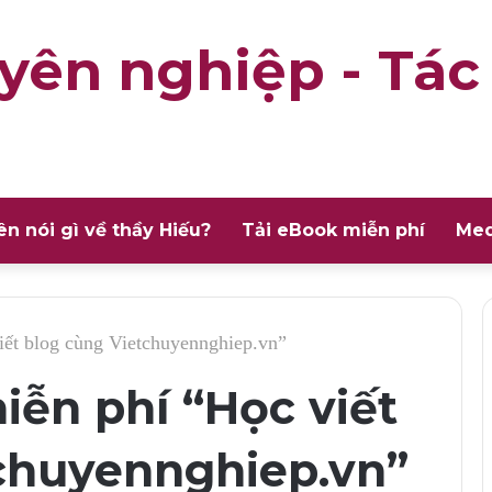
yên nghiệp - Tác
ên nói gì về thầy Hiếu?
Tải eBook miễn phí
Med
iết blog cùng Vietchuyennghiep.vn”
iễn phí “Học viết
chuyennghiep.vn”