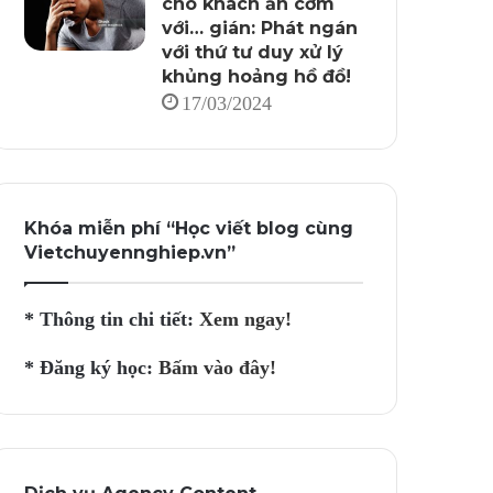
cho khách ăn cơm
với… gián: Phát ngán
với thứ tư duy xử lý
khủng hoảng hồ đồ!
17/03/2024
Khóa miễn phí “Học viết blog cùng
Vietchuyennghiep.vn”
* Thông tin chi tiết:
Xem ngay!
* Đăng ký học:
Bấm vào đây!