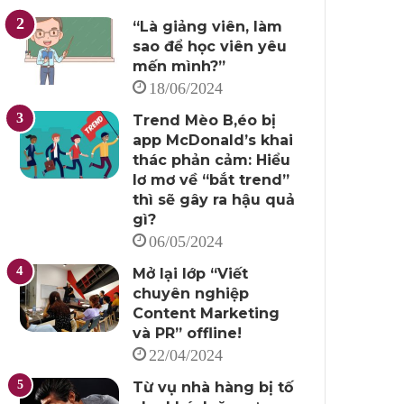
“Là giảng viên, làm
sao để học viên yêu
mến mình?”
18/06/2024
Trend Mèo B,éo bị
app McDonald’s khai
thác phản cảm: Hiểu
lơ mơ về “bắt trend”
thì sẽ gây ra hậu quả
gì?
06/05/2024
Mở lại lớp “Viết
chuyên nghiệp
Content Marketing
và PR” offline!
22/04/2024
Từ vụ nhà hàng bị tố