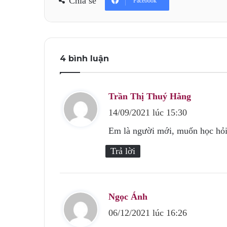
Chia sẻ
Facebook
4 bình luận
Trần Thị Thuý Hằng
v
14/09/2021 lúc 15:30
i
ế
Em là người mới, muốn học hỏi 
t
Trả lời
:
Ngọc Ánh
v
06/12/2021 lúc 16:26
i