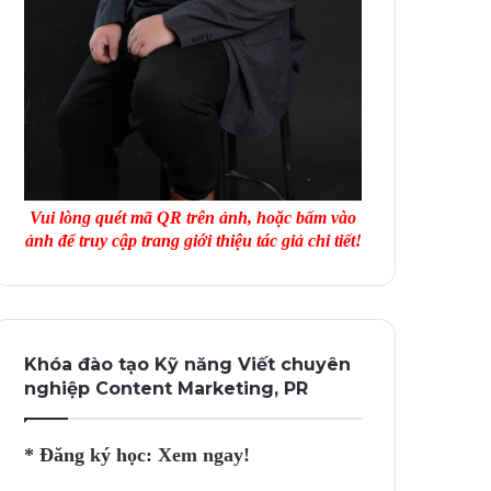
Vui lòng quét mã QR trên ảnh, hoặc bấm vào
ảnh để truy cập trang giới thiệu tác giả chi tiết!
Khóa đào tạo Kỹ năng Viết chuyên
nghiệp Content Marketing, PR
* Đăng ký học:
Xem ngay!