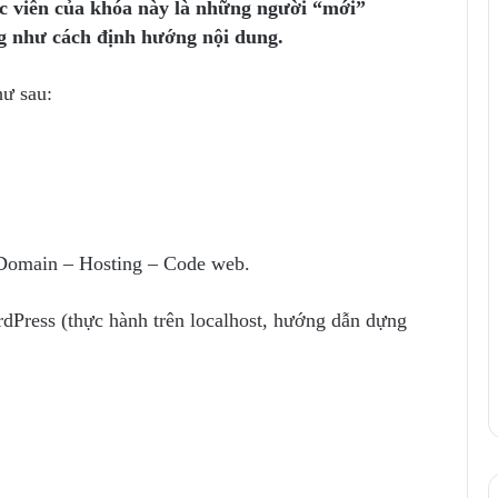
ọc viên của khóa này là những người “mới”
ũng như cách định hướng nội dung.
hư sau:
 Domain – Hosting – Code web.
dPress (thực hành trên localhost, hướng dẫn dựng