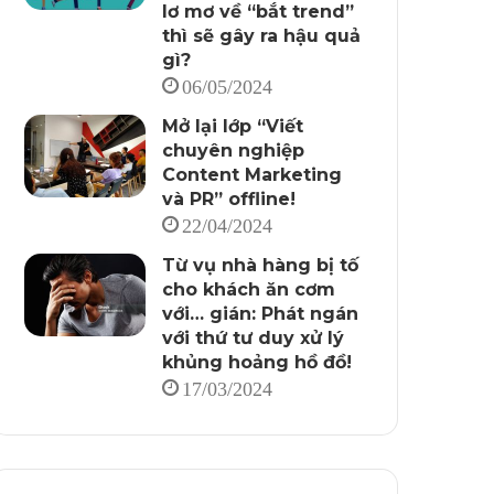
lơ mơ về “bắt trend”
thì sẽ gây ra hậu quả
gì?
06/05/2024
Mở lại lớp “Viết
chuyên nghiệp
Content Marketing
và PR” offline!
22/04/2024
Từ vụ nhà hàng bị tố
cho khách ăn cơm
với… gián: Phát ngán
với thứ tư duy xử lý
khủng hoảng hồ đồ!
17/03/2024