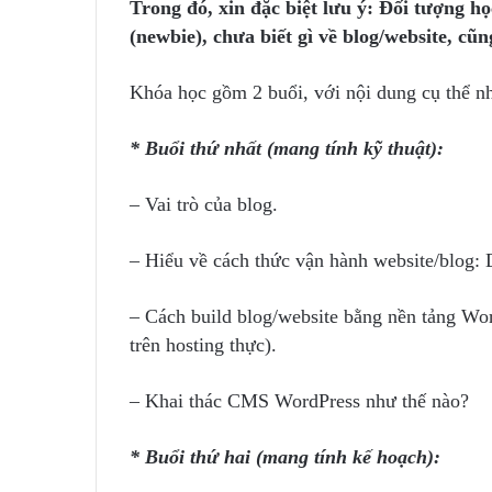
Trong đó, xin đặc biệt lưu ý: Đối tượng h
(newbie), chưa biết gì về blog/website, c
Khóa học gồm 2 buổi, với nội dung cụ thể n
* Buổi thứ nhất (mang tính kỹ thuật):
– Vai trò của blog.
– Hiểu về cách thức vận hành website/blog:
– Cách build blog/website bằng nền tảng Wor
trên hosting thực).
– Khai thác CMS WordPress như thế nào?
* Buổi thứ hai (mang tính kế hoạch):