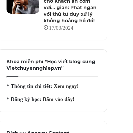
cho khách ăn cơm
với… gián: Phát ngán
với thứ tư duy xử lý
khủng hoảng hồ đồ!
17/03/2024
Khóa miễn phí “Học viết blog cùng
Vietchuyennghiep.vn”
* Thông tin chi tiết:
Xem ngay!
* Đăng ký học:
Bấm vào đây!