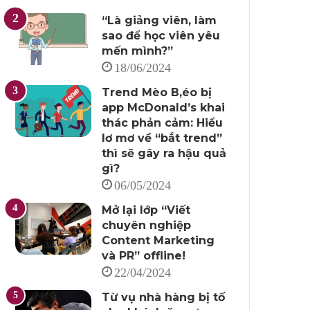
“Là giảng viên, làm
sao để học viên yêu
mến mình?”
18/06/2024
Trend Mèo B,éo bị
app McDonald’s khai
thác phản cảm: Hiểu
lơ mơ về “bắt trend”
thì sẽ gây ra hậu quả
gì?
06/05/2024
Mở lại lớp “Viết
chuyên nghiệp
Content Marketing
và PR” offline!
22/04/2024
Từ vụ nhà hàng bị tố