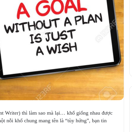
t Writer) thì làm sao mà lại… khổ giống nhau được
ột nỗi khổ chung mang tên là “tùy hứng”, bạn tin