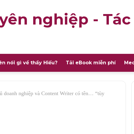
yên nghiệp - Tác
ên nói gì về thầy Hiếu?
Tải eBook miễn phí
Med
ủ doanh nghiệp và Content Writer có tên… “tùy