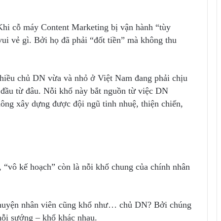
 Khi cỗ máy Content Marketing bị vận hành “tùy
i vẻ gì. Bởi họ đã phải “đốt tiền” mà không thu
nhiều chủ DN vừa và nhỏ ở Việt Nam đang phải chịu
t đầu từ đâu. Nỗi khổ này bắt nguồn từ việc DN
ông xây dựng được đội ngũ tinh nhuệ, thiện chiến,
“vô kế hoạch” còn là nỗi khổ chung của chính nhân
 chuyện nhân viên cũng khổ như… chủ DN? Bởi chúng
 nỗi sướng – khổ khác nhau.