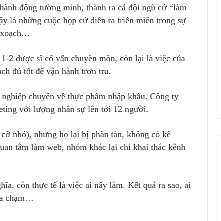
 hành động tường minh, thành ra cả đội ngũ cứ “làm
ậy là những cuộc họp cứ diễn ra triền miên trong sự
h xoạch…
n 1-2 dược sĩ cố vấn chuyên môn, còn lại là việc của
ch đủ tốt để vận hành trơn tru.
h nghiệp chuyên về thực phẩm nhập khẩu. Công ty
ting với lượng nhân sự lên tới 12 người.
cỡ nhỏ), nhưng họ lại bị phân tán, không có kế
uan tâm làm web, nhóm khác lại chỉ khai thác kênh
a, còn thực tế là việc ai nấy làm. Kết quả ra sao, ai
 va chạm…