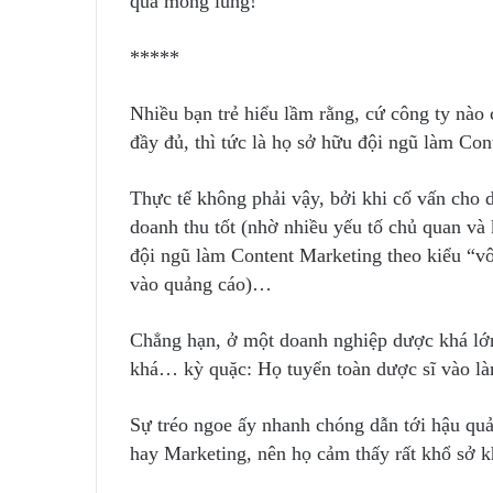
quá mông lung!
*****
Nhiều bạn trẻ hiểu lầm rằng, cứ công ty nào
đầy đủ, thì tức là họ sở hữu đội ngũ làm Co
Thực tế không phải vậy, bởi khi cố vấn cho d
doanh thu tốt (nhờ nhiều yếu tố chủ quan và
đội ngũ làm Content Marketing theo kiểu “vô
vào quảng cáo)…
Chẳng hạn, ở một doanh nghiệp dược khá lớn
khá… kỳ quặc: Họ tuyển toàn dược sĩ vào là
Sự tréo ngoe ấy nhanh chóng dẫn tới hậu qu
hay Marketing, nên họ cảm thấy rất khổ sở k