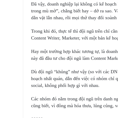
Đã vậy, doanh nghiệp lại không có kế hoạch
trong mù mờ”, chẳng biết hay – dở ra sao. V
dằn vặt lẫn nhau, rồi mọi thứ thay đổi xoàn
Trong khi đó, thực tế thì đội ngũ trên chỉ cầ
Content Writer, Marketer, với một bản kế hoạ
Hay một trường hợp khác tương tự, là doan
này đã đầu tư cho đội ngũ làm Content Marke
Dù đội ngũ “khủng” như vậy (so với các DN 
hoạch nhất quán, dẫn đến việc có nhóm chỉ q
social, không phối hợp gì với nhau.
Các nhóm đó nằm trong đội ngũ trên danh nghĩ
cũng biết, vì đông mà hóa thưa, lủng củng,