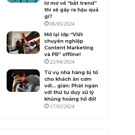
lơ mơ về “bắt trend”
thì sẽ gây ra hậu quả
gì?
06/05/2024
Mở lại lớp “Viết
chuyên nghiệp
Content Marketing
và PR” offline!
22/04/2024
Từ vụ nhà hàng bị tố
cho khách ăn cơm
với… gián: Phát ngán
với thứ tư duy xử lý
khủng hoảng hồ đồ!
17/03/2024