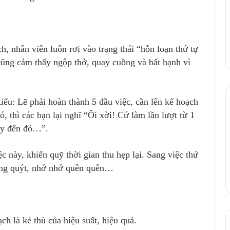
, nhân viên luôn rơi vào trạng thái “hỗn loạn thứ tự
o cũng cảm thấy ngộp thở, quay cuồng và bất hạnh vì
kiểu: Lẽ phải hoàn thành 5 đầu việc, cần lên kế hoạch
ó, thì các bạn lại nghĩ “Ôi xời! Cứ làm lần lượt từ 1
hay đến đó…”.
ệc này, khiến quỹ thời gian thu hẹp lại. Sang việc thứ
cuống quýt, nhớ nhớ quên quên…
ch là kẻ thù của hiệu suất, hiệu quả.