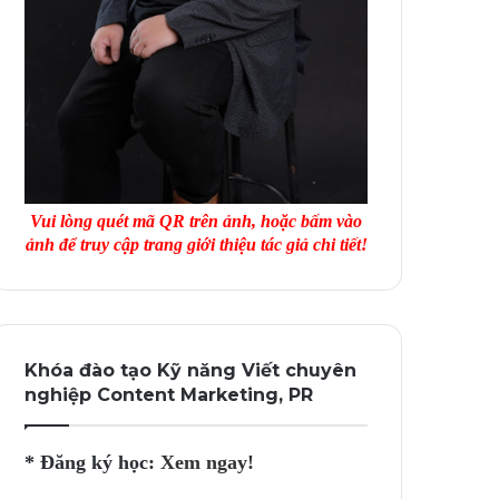
Vui lòng quét mã QR trên ảnh, hoặc bấm vào
ảnh để truy cập trang giới thiệu tác giả chi tiết!
Khóa đào tạo Kỹ năng Viết chuyên
nghiệp Content Marketing, PR
* Đăng ký học:
Xem ngay!