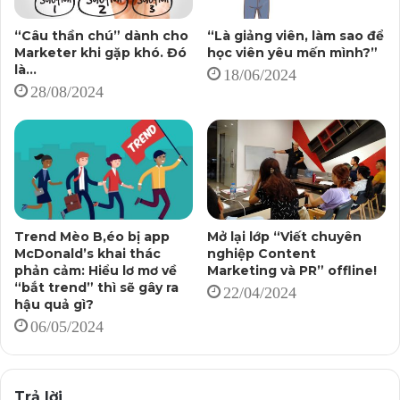
Sau đó, khi về nhà, học viên phải tiếp tục rèn luyện hằng
ngày nữa.
“Câu thần chú” dành cho
“Là giảng viên, làm sao để
Marketer khi gặp khó. Đó
học viên yêu mến mình?”
là…
Ai bảo như thế là dễ dàng, là đơn giản nào?
18/06/2024
28/08/2024
P/S: Khóa học “Content is King” ở đây:
http://vietchuyennghiep.vn
Trung Hiếu
–
vietchuyennghiep.vn
(*): “Content is King” không phải là câu nói do tỉ phú
Trend Mèo B,éo bị app
Mở lại lớp “Viết chuyên
McDonald’s khai thác
nghiệp Content
Bill Gates sáng tác ra. Tuy nhiên, câu nói này được biết
phản cảm: Hiểu lơ mơ về
Marketing và PR” offline!
tới rộng rãi nhờ nhà sáng lập Microsoft, nên tôi tạm coi
“bắt trend” thì sẽ gây ra
22/04/2024
đó là câu nói của ông.
hậu quả gì?
06/05/2024
Trả lời