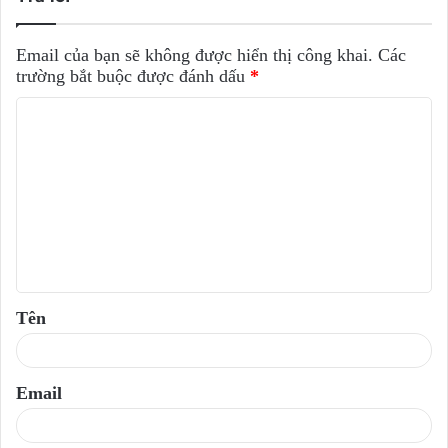
Email của bạn sẽ không được hiển thị công khai.
Các
trường bắt buộc được đánh dấu
*
B
ì
n
h
l
u
ậ
Tên
n
*
Email