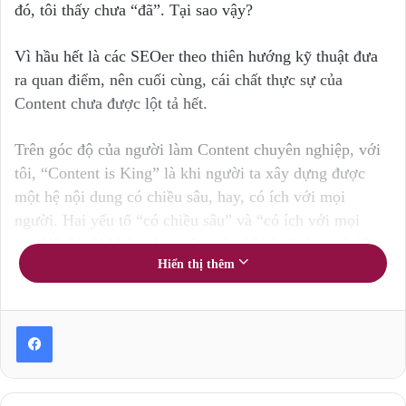
đó, tôi thấy chưa “đã”. Tại sao vậy?
Vì hầu hết là các SEOer theo thiên hướng kỹ thuật đưa
ra quan điểm, nên cuối cùng, cái chất thực sự của
Content chưa được lột tả hết.
Trên góc độ của người làm Content chuyên nghiệp, với
tôi, “Content is King” là khi người ta xây dựng được
một hệ nội dung có chiều sâu, hay, có ích với mọi
người. Hai yếu tố “có chiều sâu” và “có ích với mọi
người” thì tôi không bàn nữa, vì nó khá rõ ràng và dễ
Hiển thị thêm
hiểu với những người làm SEO, làm Content rồi.
Vậy thế nào là Content hay?
Vấn đề nằm ở đó, bởi nếu không phải là người làm
Content chuyên nghiệp, chưa từng suy tư, ngẫm nghĩ,