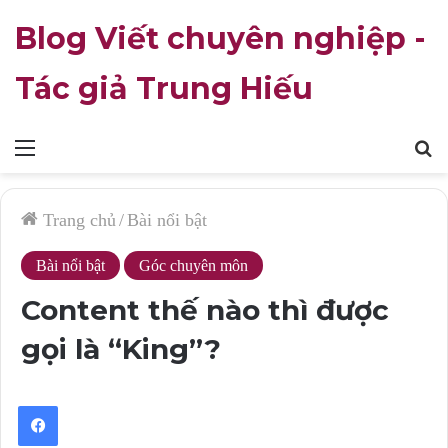
Blog Viết chuyên nghiệp -
Tác giả Trung Hiếu
Mục
T
lục
k
Trang chủ
/
Bài nổi bật
Bài nổi bật
Góc chuyên môn
Content thế nào thì được
gọi là “King”?