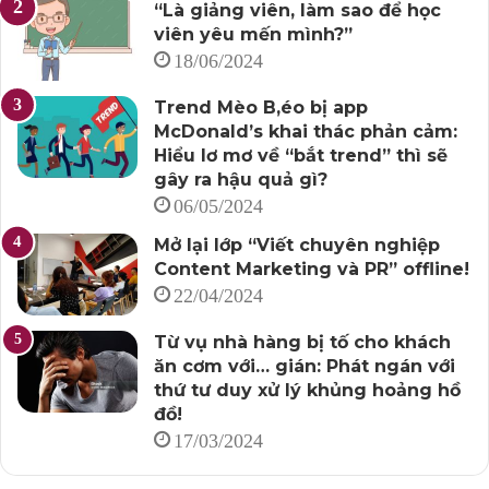
“Là giảng viên, làm sao để học
viên yêu mến mình?”
18/06/2024
Trend Mèo B,éo bị app
McDonald’s khai thác phản cảm:
Hiểu lơ mơ về “bắt trend” thì sẽ
gây ra hậu quả gì?
06/05/2024
Mở lại lớp “Viết chuyên nghiệp
Content Marketing và PR” offline!
22/04/2024
Từ vụ nhà hàng bị tố cho khách
ăn cơm với… gián: Phát ngán với
thứ tư duy xử lý khủng hoảng hồ
đồ!
17/03/2024