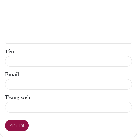
n
h
l
u
ậ
Tên
n
*
Email
Trang web