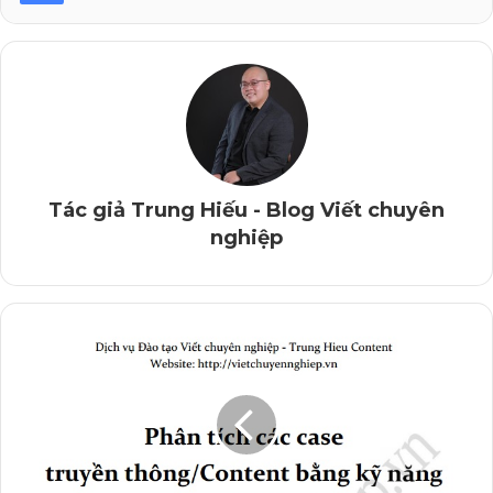
có chiến tranh” ~ Họ chỉ “tự vệ”, nhắc lại cho mọi
người biết họ ở “thế yếu”/”bị bắt nạt”. (Lưu ý cách diễn
đạt bằng hình thức tự hỏi – đáp, để tạo sắc thái nhấn
mạnh hơn ý bày tỏ). (1)
=> Câu tiếp theo, lặp lại cách diễn đạt câu trước, nhưng
thể hiện “tinh thần” quyết tâm, đanh thép, quả cảm ~ tạo
ra sự khích lệ tinh thần cao. (2)
Tác giả Trung Hiếu - Blog Viết chuyên
nghiệp
=> Câu “chốt” nhắc lại (1) và (2) theo cách diễn đạt
khác, và đặc biệt là cách bày tỏ quyết tâm cao độ “luôn
đánh tới người cuối cùng”.
Đây chính là “câu chốt” tạo ra cảm xúc mạnh, thể hiện
quyết tâm của chính quyền và có tác dụng khích lệ
người dân, binh sĩ.
Rõ ràng, đó là một Content rất tốt, bởi vừa rõ ràng,