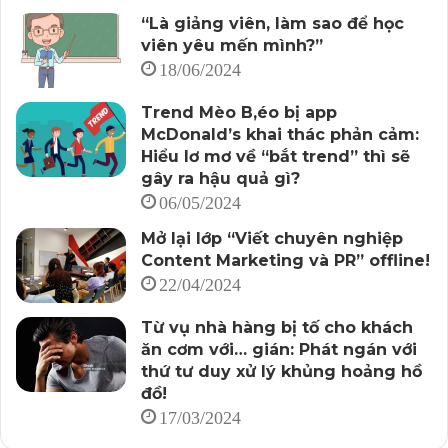
“Là giảng viên, làm sao để học
viên yêu mến mình?”
18/06/2024
Trend Mèo B,éo bị app
McDonald’s khai thác phản cảm:
Hiểu lơ mơ về “bắt trend” thì sẽ
gây ra hậu quả gì?
06/05/2024
Mở lại lớp “Viết chuyên nghiệp
Content Marketing và PR” offline!
22/04/2024
Từ vụ nhà hàng bị tố cho khách
ăn cơm với… gián: Phát ngán với
thứ tư duy xử lý khủng hoảng hồ
đồ!
17/03/2024