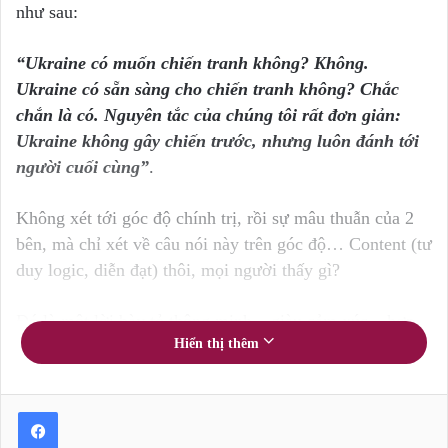
như sau:
“Ukraine có muốn chiến tranh không? Không.
Ukraine có sẵn sàng cho chiến tranh không? Chắc
chắn là có. Nguyên tắc của chúng tôi rất đơn giản:
Ukraine không gây chiến trước, nhưng luôn đánh tới
người cuối cùng”
.
Không xét tới góc độ chính trị, rồi sự mâu thuẫn của 2
bên, mà chỉ xét về câu nói này trên góc độ… Content (tư
duy logic, diễn đạt) thôi, mọi người thấy gì?
Đó là một lời bày tỏ thông minh – giàu cảm xúc – hợp
Hiển thị thêm
lý (tư duy logic). Đấy chính là điều người làm truyền
thông cần quan tâm.
=> Ngay đầu tiên, họ khẳng định Ukraine “không muốn