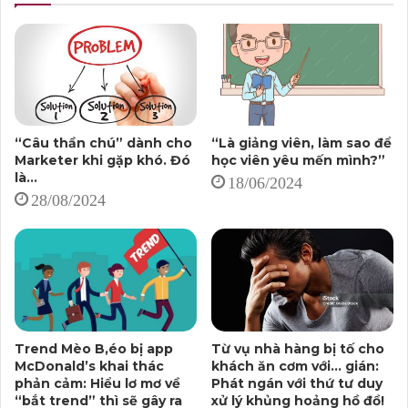
“Câu thần chú” dành cho
“Là giảng viên, làm sao để
Marketer khi gặp khó. Đó
học viên yêu mến mình?”
là…
18/06/2024
28/08/2024
Trend Mèo B,éo bị app
Từ vụ nhà hàng bị tố cho
McDonald’s khai thác
khách ăn cơm với… gián:
phản cảm: Hiểu lơ mơ về
Phát ngán với thứ tư duy
“bắt trend” thì sẽ gây ra
xử lý khủng hoảng hồ đồ!