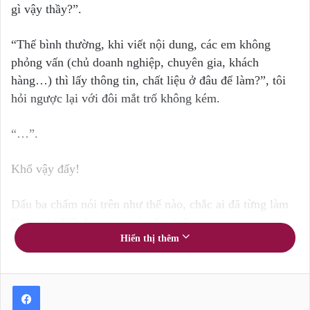
gì vậy thầy?”.
“Thế bình thường, khi viết nội dung, các em không
phỏng vấn (chủ doanh nghiệp, chuyên gia, khách
hàng…) thì lấy thông tin, chất liệu ở đâu để làm?”, tôi
hỏi ngược lại với đôi mắt trố không kém.
“…”.
Khổ vậy đấy!
Dấu ba chấm nói trên như thế nào, chắc ai đã từng làm
Content SEO dạng xào xáo đều hiểu.
Hiển thị thêm
Không phỏng vấn, thì chẳng thể có thông tin đủ sâu, hay
ho, thú vị, bất ngờ. Tóm lại, thông tin đó sẽ khó mà “giá
trị” được!