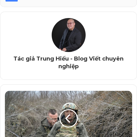
Có khi chỉ từ một cuộc trò chuyện ngắn, vô số ý tưởng
Content cũng có thể nảy ra.
Thế mà rất nhiều Content Writer luôn than thở về việc bí
ý tưởng, nhưng lại chẳng bao giờ nghĩ tới chuyện đi
khai thác thông tin từ những người trong cuộc!
Tác giả Trung Hiếu - Blog Viết chuyên
*****
nghiệp
Phỏng vấn vừa là thể loại, vừa là một phương thức tác
nghiệp cần thiết đối với các thể loại nội dung khác.
Chẳng hạn, ở một bài phản ánh, thì “phỏng vấn” là
phương thức tác nghiệp, để người viết khai thác thông
tin của nhân vật, người chứng kiến sự việc, chuyên
gia…