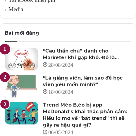
Media
Kỳ 2: Áp dụng kỹ năng phỏng vấn vào Content (2):
Tham khảo một case cụ thể!
Bài mới đăng
“Câu thần chú” dành cho
Marketer khi gặp khó. Đó là…
28/08/2024
“Là giảng viên, làm sao để học
viên yêu mến mình?”
18/06/2024
Trend Mèo B,éo bị app
McDonald’s khai thác phản cảm:
Hiểu lơ mơ về “bắt trend” thì sẽ
gây ra hậu quả gì?
06/05/2024