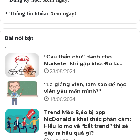
Đối tượng được phỏng vấn có thể là chủ doanh nghiệp,
* Thông tin khóa:
Xem ngay!
chuyên gia trong lĩnh vực mà doanh nghiệp hoạt động,
khách hàng…
Bài nổi bật
Để quá trình phỏng vấn đạt hiệu quả, người viết cần tìm
hiểu nhân vật (hoàn cảnh, đặc điểm…) trước khi lên bộ
“Câu thần chú” dành cho
câu hỏi.
Marketer khi gặp khó. Đó là…
28/08/2024
Bộ câu hỏi nói trên cần được chuẩn bị trước, để đảm
bảo tạo ra một bố cục hoàn chỉnh (có mở, thân, kết),
“Là giảng viên, làm sao để học
cũng như tránh lạc đề.
viên yêu mến mình?”
18/06/2024
Đặc biệt, người viết cần tinh ý (sẵn sàng tinh thần tùy
Trend Mèo B,éo bị app
biến), để phát hiện chi tiết độc đáo, thú vị, khi nghe
McDonald’s khai thác phản cảm:
câu chuyện/thông tin mà nhân vật chia sẻ. Đó là cơ sở
Hiểu lơ mơ về “bắt trend” thì sẽ
để khai thác sâu hơn, lấy được chi tiết đắt giá (bên
gây ra hậu quả gì?
cạnh bộ câu hỏi đã chuẩn bị trước).