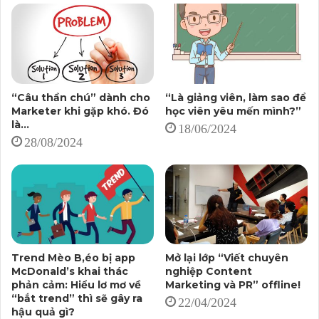
“được hỏi” chứ!
Chẳng hạn, một ông giám đốc doanh nghiệp muốn thể
hiện quan điểm chuyên môn của mình trong lĩnh vực mà
họ hoạt động, nhưng sẽ thật kỳ khi ông ấy tự biên bài rồi
book báo đăng (ở vai trò ông là tác giả).
“Câu thần chú” dành cho
“Là giảng viên, làm sao để
Marketer khi gặp khó. Đó
học viên yêu mến mình?”
là…
18/06/2024
Nhưng nếu vẫn là nội dung đó, lượng thông tin như vậy,
28/08/2024
mà được trình bày dưới dạng bài phỏng vấn (ông giám
đốc là nhân vật trả lời), thì “tự nhiên” người đọc sẽ ấn
tượng rằng, họ đang nghe một chuyên gia trong ngành
trả lời.
Câu trả lời đó đương nhiên “vào” hơn, có vẻ khách
Trend Mèo B,éo bị app
Mở lại lớp “Viết chuyên
quan, đáng tin tưởng hơn!
McDonald’s khai thác
nghiệp Content
phản cảm: Hiểu lơ mơ về
Marketing và PR” offline!
Chưa hết, việc hỏi – đáp cũng giúp nhân vật dễ được
“bắt trend” thì sẽ gây ra
22/04/2024
hậu quả gì?
chấp nhận quan điểm hơn, vì quan điểm của họ được