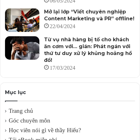
06/05/2024
Mở lại lớp “Viết chuyên nghiệp
Khi về, người viết phải phân tích dữ liệu thu được để có
Content Marketing và PR” offline!
cách trình bày khoa học, hợp lý, dễ hiểu và dễ đọc.
22/04/2024
*****
Từ vụ nhà hàng bị tố cho khách
ăn cơm với… gián: Phát ngán với
thứ tư duy xử lý khủng hoảng hồ
Trong quy trình sản xuất Content gốc cho doanh nghiệp,
đồ!
để thực hiện các mục tiêu Marketing, PR, Thương
17/03/2024
hiệu… thì kỹ năng phỏng vấn là điều không thể thiếu.
Nếu bạn là một Content Writer mà lại chưa từng phỏng
Mục lục
vấn, hoặc cảm thấy lúng túng khi đặt câu hỏi, thì thật
đáng tiếc! Bởi bạn đã không biết khai thác thứ “vũ khí”
Trang chủ
đầy sức mạnh trong cuộc chiến tạo ra giá trị thông tin
cho độc giả.
Góc chuyên môn
Học viên nói gì về thầy Hiếu?
Tác giả: Trung Hiếu – vietchuyennghiep.vn
Tải eBook miễn phí