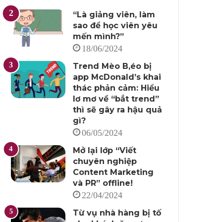
“Là giảng viên, làm
sao để học viên yêu
mến mình?”
18/06/2024
Trend Mèo B,éo bị
app McDonald’s khai
thác phản cảm: Hiểu
lơ mơ về “bắt trend”
thì sẽ gây ra hậu quả
gì?
06/05/2024
Mở lại lớp “Viết
chuyên nghiệp
Content Marketing
và PR” offline!
22/04/2024
Từ vụ nhà hàng bị tố