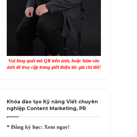
Vui lòng quét mã QR trên ảnh, hoặc bấm vào
ảnh để truy cập trang giới thiệu tác giả chi tiết!
Khóa đào tạo Kỹ năng Viết chuyên
nghiệp Content Marketing, PR
* Đăng ký học:
Xem ngay!