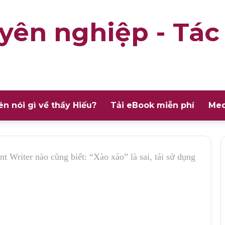
yên nghiệp - Tác
ên nói gì về thầy Hiếu?
Tải eBook miễn phí
Med
t Writer nào cũng biết: “Xào xáo” là sai, tái sử dụng