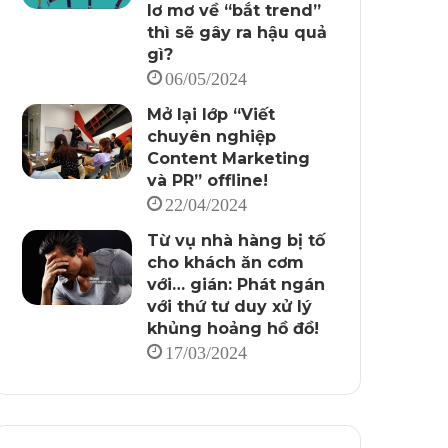
lơ mơ về “bắt trend”
thì sẽ gây ra hậu quả
gì?
06/05/2024
Mở lại lớp “Viết
chuyên nghiệp
Content Marketing
và PR” offline!
22/04/2024
Từ vụ nhà hàng bị tố
cho khách ăn cơm
với… gián: Phát ngán
với thứ tư duy xử lý
khủng hoảng hồ đồ!
17/03/2024