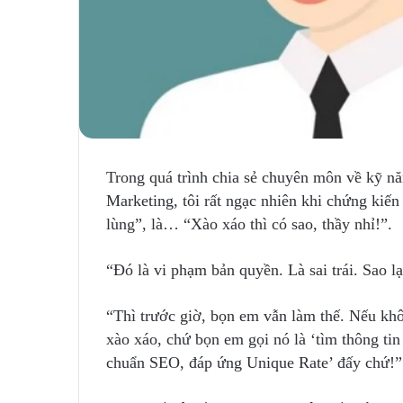
Trong quá trình chia sẻ chuyên môn về kỹ nă
Marketing, tôi rất ngạc nhiên khi chứng kiế
lùng”, là… “Xào xáo thì có sao, thầy nhỉ!”.
“Đó là vi phạm bản quyền. Là sai trái. Sao lạ
“Thì trước giờ, bọn em vẫn làm thế. Nếu khôn
xào xáo, chứ bọn em gọi nó là ‘tìm thông tin 
chuẩn SEO, đáp ứng Unique Rate’ đấy chứ!”