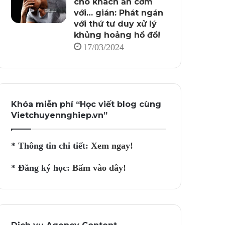
cho khách ăn cơm
với… gián: Phát ngán
với thứ tư duy xử lý
khủng hoảng hồ đồ!
17/03/2024
Khóa miễn phí “Học viết blog cùng
Vietchuyennghiep.vn”
* Thông tin chi tiết:
Xem ngay!
* Đăng ký học:
Bấm vào đây!