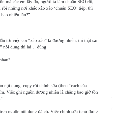
guồn mà các em lấy đó, người ta làm chuẩn SEO rồi,
, rồi những nơi khác xào xáo ‘chuẩn SEO’ tiếp, thì
 bao nhiêu lần?”.
n tới việc coi “xào xáo” là đương nhiên, thì thật sai
g” nội dung thì lại… đúng!
 nhau?
n nội dung, copy rồi chỉnh sửa (theo “cách của
ẩm. Việc ghi nguồn đương nhiên là chẳng bao giờ tồn
”.
trên nguồn nội dung đã có. Việc chỉnh sửa (chứ đừng