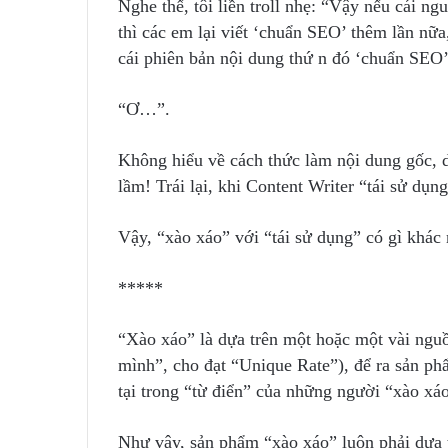
Nghe thế, tôi liền troll nhẹ: “Vậy nếu cái n
thì các em lại viết ‘chuẩn SEO’ thêm lần nữa
cái phiên bản nội dung thứ n đó ‘chuẩn SEO’
“Ơ…”.
Không hiểu về cách thức làm nội dung gốc, dẫ
lầm! Trái lại, khi Content Writer “tái sử dụn
Vậy, “xào xáo” với “tái sử dụng” có gì khác
*****
“Xào xáo” là dựa trên một hoặc một vài nguồ
mình”, cho đạt “Unique Rate”), để ra sản ph
tại trong “từ điển” của những người “xào xáo
Như vậy, sản phẩm “xào xáo” luôn phải dựa 