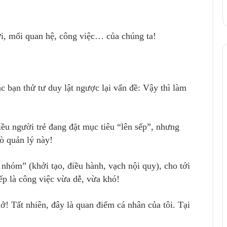
lợi, mối quan hệ, công việc… của chúng ta!
ác bạn thử tư duy lật ngược lại vấn đề: Vậy thì làm
iều người trẻ đang đặt mục tiêu “lên sếp”, nhưng
rò quản lý này!
i nhóm” (khởi tạo, điều hành, vạch nội quy), cho tới
sếp là công việc vừa dễ, vừa khó!
hở! Tất nhiên, đây là quan điểm cá nhân của tôi. Tại