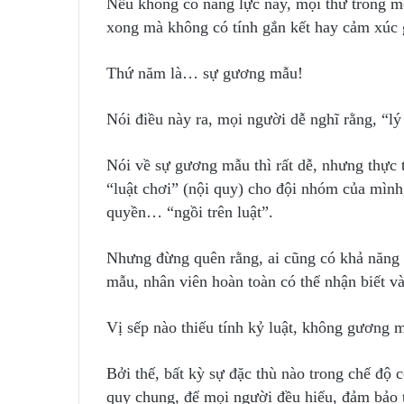
Nếu không có năng lực này, mọi thứ trong mô
xong mà không có tính gắn kết hay cảm xúc 
Thứ năm là… sự gương mẫu!
Nói điều này ra, mọi người dễ nghĩ rằng, “lý
Nói về sự gương mẫu thì rất dễ, nhưng thực t
“luật chơi” (nội quy) cho đội nhóm của mình,
quyền… “ngồi trên luật”.
Nhưng đừng quên rằng, ai cũng có khả năng q
mẫu, nhân viên hoàn toàn có thể nhận biết và
Vị sếp nào thiếu tính kỷ luật, không gương 
Bởi thế, bất kỳ sự đặc thù nào trong chế độ 
quy chung, để mọi người đều hiểu, đảm bảo 