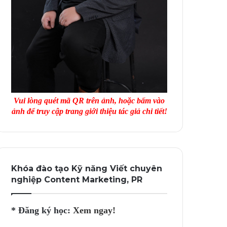
Vui lòng quét mã QR trên ảnh, hoặc bấm vào
ảnh để truy cập trang giới thiệu tác giả chi tiết!
Khóa đào tạo Kỹ năng Viết chuyên
nghiệp Content Marketing, PR
* Đăng ký học:
Xem ngay!