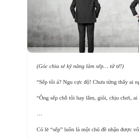
(Góc chia sẻ kỹ năng làm sếp… tử tế!)
“Sếp tôi á? Ngu cực độ! Chưa từng thấy ai n
“Ông sếp chỗ tôi hay lắm, giỏi, chịu chơi, 
…
Có lẽ “sếp” luôn là một chủ đề nhận được vô 