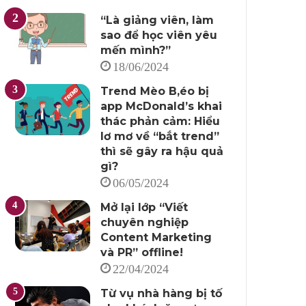
“Là giảng viên, làm
sao để học viên yêu
mến mình?”
18/06/2024
Trend Mèo B,éo bị
app McDonald’s khai
thác phản cảm: Hiểu
lơ mơ về “bắt trend”
thì sẽ gây ra hậu quả
gì?
06/05/2024
Mở lại lớp “Viết
chuyên nghiệp
Content Marketing
và PR” offline!
22/04/2024
Từ vụ nhà hàng bị tố