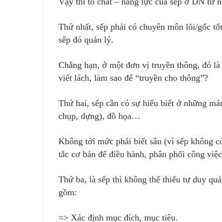
Vậy thì tố chất – năng lực của sếp ở DN tư
Thứ nhất, sếp phải có chuyên môn lõi/gốc t
sếp đó quản lý.
Chẳng hạn, ở một đơn vị truyền thông, đó là
viết lách, làm sao để “truyền cho thông”?
Thứ hai, sếp cần có sự hiểu biết ở những m
chụp, dựng), đồ họa…
Không tới mức phải biết sâu (vì sếp không c
tắc cơ bản để điều hành, phân phối công việ
Thứ ba, là sếp thì không thể thiếu tư duy quả
gồm:
=> Xác định mục đích, mục tiêu.