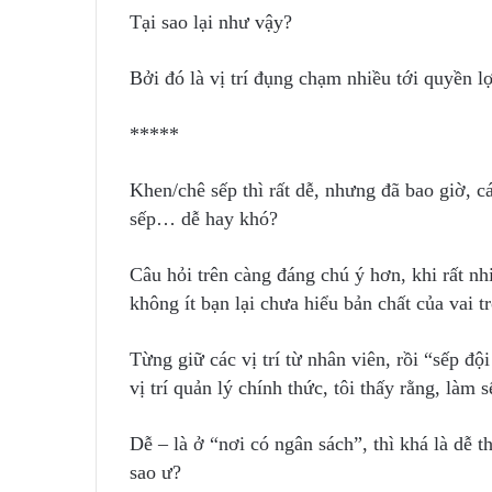
Tại sao lại như vậy?
Bởi đó là vị trí đụng chạm nhiều tới quyền 
*****
Khen/chê sếp thì rất dễ, nhưng đã bao giờ, c
sếp… dễ hay khó?
Câu hỏi trên càng đáng chú ý hơn, khi rất nh
không ít bạn lại chưa hiểu bản chất của vai t
Từng giữ các vị trí từ nhân viên, rồi “sếp độ
vị trí quản lý chính thức, tôi thấy rằng, làm 
Dễ – là ở “nơi có ngân sách”, thì khá là dễ t
sao ư?