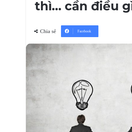
thì… cần điều g
Chia sẻ
Facebook