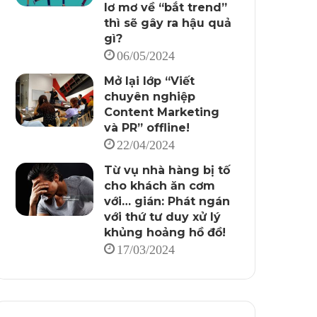
lơ mơ về “bắt trend”
thì sẽ gây ra hậu quả
gì?
06/05/2024
Mở lại lớp “Viết
chuyên nghiệp
Content Marketing
và PR” offline!
22/04/2024
Từ vụ nhà hàng bị tố
cho khách ăn cơm
với… gián: Phát ngán
với thứ tư duy xử lý
khủng hoảng hồ đồ!
17/03/2024