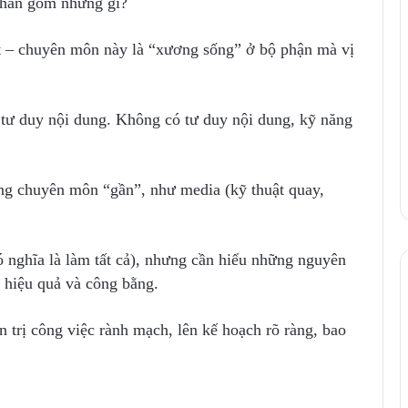
 nhân gồm những gì?
ốt – chuyên môn này là “xương sống” ở bộ phận mà vị
 tư duy nội dung. Không có tư duy nội dung, kỹ năng
ảng chuyên môn “gần”, như media (kỹ thuật quay,
ó nghĩa là làm tất cả), nhưng cần hiểu những nguyên
c hiệu quả và công bằng.
n trị công việc rành mạch, lên kế hoạch rõ ràng, bao