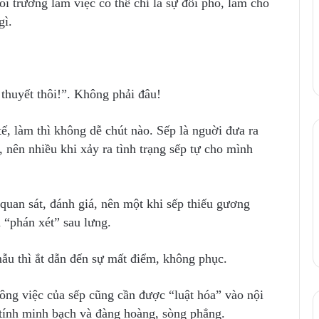
i trường làm việc có thể chỉ là sự đối phó, làm cho
gì.
 thuyết thôi!”. Không phải đâu!
ế, làm thì không dễ chút nào. Sếp là nguời đưa ra
 nên nhiều khi xảy ra tình trạng sếp tự cho mình
uan sát, đánh giá, nên một khi sếp thiếu gương
 “phán xét” sau lưng.
mẫu thì ắt dẫn đến sự mất điểm, không phục.
công việc của sếp cũng cần được “luật hóa” vào nội
tính minh bạch và đàng hoàng, sòng phẳng.