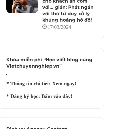
cho khách ăn cơm
với… gián: Phát ngán
với thứ tư duy xử lý
khủng hoảng hồ đồ!
17/03/2024
Khóa miễn phí “Học viết blog cùng
Vietchuyennghiep.vn”
* Thông tin chi tiết:
Xem ngay!
* Đăng ký học:
Bấm vào đây!