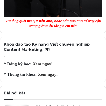
Mỗi khi viết lách, hãy luôn nhớ tới những chú kiến lợi
hại trong truyện ngụ ngôn “kiến đốt voi” thuở nào. Đặt
Vui lòng quét mã QR trên ảnh, hoặc bấm vào ảnh để truy cập
bút, là để “vẽ kiến”, chứ không phải “vẽ voi”!
trang giới thiệu tác giả chi tiết!
Tác giả: Trung Hiếu – vietchuyennghiep.vn
Khóa đào tạo Kỹ năng Viết chuyên nghiệp
Content Marketing, PR
* Đăng ký học:
Xem ngay!
* Thông tin khóa:
Xem ngay!
Bài nổi bật