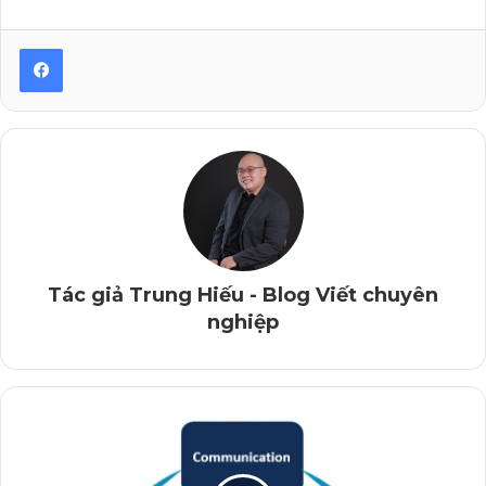
đã viết kiểu chung chung như sau: “
Phở là món ăn
truyền thống của Việt Nam, được xem như một trong
những món ăn tiêu biểu nhất cho nền ẩm thực nước ta.
Bạn bè quốc tế cũng đã dành nhiều tình cảm, sự ấn
tượng cho món phở…
“.
Cứ thế, vòng vèo mãi rồi mới tới đoạn nói về… cửa
hàng phở nhà mình. Khổ nỗi, độc giả đâu thể đủ kiên
nhẫn để đi đường vòng xa đến vậy?
Vấn đề ở đây là nội dung giới thiệu món phở cụ thể, của
Tác giả Trung Hiếu - Blog Viết chuyên
một cửa hàng cụ thể, chứ không phải là một bài báo luận
nghiệp
bàn văn hóa ẩm thực.
Do vậy, cái lối tiếp cận lòng vòng, kiểu từ “vũ trụ” rồi
đến “Trái đất”, xong tới “châu Á”, qua đến “Việt Nam”,
“Hà Nội”… rồi mới chịu hiện ra cửa hàng phở thì gần
như đánh mất người đọc.