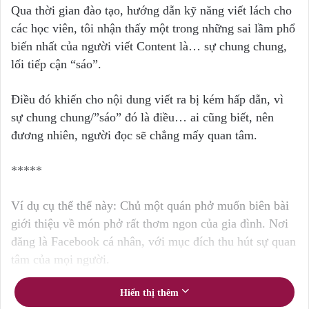
Qua thời gian đào tạo, hướng dẫn kỹ năng viết lách cho
các học viên, tôi nhận thấy một trong những sai lầm phổ
biến nhất của người viết Content là… sự chung chung,
lối tiếp cận “sáo”.
Điều đó khiến cho nội dung viết ra bị kém hấp dẫn, vì
sự chung chung/”sáo” đó là điều… ai cũng biết, nên
đương nhiên, người đọc sẽ chẳng mấy quan tâm.
*****
Ví dụ cụ thể thế này: Chủ một quán phở muốn biên bài
giới thiệu về món phở rất thơm ngon của gia đình. Nơi
đăng là Facebook cá nhân, với mục đích thu hút sự quan
tâm của mọi người.
Ngay từ lúc mở đầu, chủ quán (kiêm… Content Writer)
Hiển thị thêm