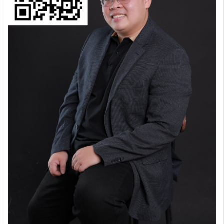
Thọ từng chia sẻ.
Ông nói rằng, càng những cây bút trẻ tuổi, non kinh
nghiệm, thì lại càng viết mọi thứ từ góc độ “đao to búa
lớn”, to tát. Tuy nhiên, cuối cùng, nội dung của họ
chẳng đọng lại được ấn tượng nào.
Ngược lại, những cây bút từng trải, chiêm nghiệm thì
luôn viết lách với góc nhìn từ những thứ nhỏ bé, gần
gũi, đơn giản trong cuộc sống. Nhưng từ những chi tiết
đó, họ lại nói được điều lớn lao, ý nghĩa và tạo dấu ấn
trong lòng độc giả.
Kết lại, nếu bạn là một cây bút và muốn thu hút sự chú ý
của đại chúng vào câu chuyện của mình, thì điều đầu
tiên là phải gạt bỏ thói quen viết lách chung chung,
“sáo” đi!