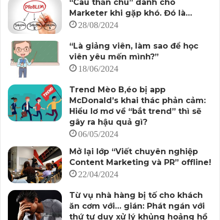
“Câu thần chú” dành cho
Marketer khi gặp khó. Đó là…
28/08/2024
“Là giảng viên, làm sao để học
viên yêu mến mình?”
18/06/2024
Trend Mèo B,éo bị app
McDonald’s khai thác phản cảm:
Hiểu lơ mơ về “bắt trend” thì sẽ
gây ra hậu quả gì?
06/05/2024
Mở lại lớp “Viết chuyên nghiệp
Content Marketing và PR” offline!
22/04/2024
Từ vụ nhà hàng bị tố cho khách
ăn cơm với… gián: Phát ngán với
thứ tư duy xử lý khủng hoảng hồ