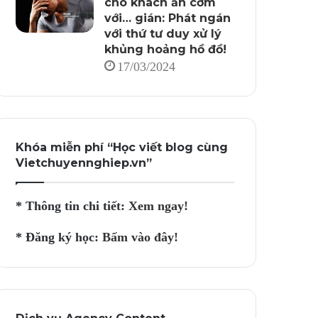
cho khách ăn cơm
với… gián: Phát ngán
với thứ tư duy xử lý
khủng hoảng hồ đồ!
17/03/2024
Khóa miễn phí “Học viết blog cùng
Vietchuyennghiep.vn”
* Thông tin chi tiết:
Xem ngay!
* Đăng ký học:
Bấm vào đây!