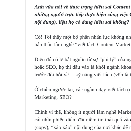
Anh vừa nói về thực trạng hiểu sai Conten
những người trực tiếp thực hiện công việc 
nội dung), liệu họ có đang hiểu sai không?
Có! Tôi thấy một bộ phận nhân lực không nhỏ
bản thân làm nghề “viết lách Content Market
Điều đó có lẽ bắt nguồn từ sự “phi lý” của 
hoặc SEO, họ thi đầu vào là khối ngành khoa 
trước đòi hỏi về… kỹ năng viết lách (vốn là
Ở chiều ngược lại, các ngành dạy viết lách (
Marketing, SEO?
Chính vì thế, không ít người làm nghề Market
cái nhìn phiến diện, đặt niềm tin thái quá và
(copy), “xào xáo” nội dung của nơi khác để