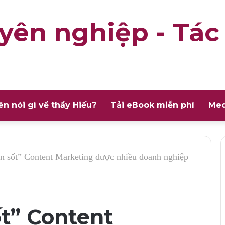
yên nghiệp - Tác
ên nói gì về thầy Hiếu?
Tải eBook miễn phí
Med
n sốt” Content Marketing được nhiều doanh nghiệp
ốt” Content