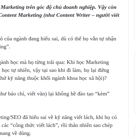
t Marketing trên góc độ chủ doanh nghiệp. Vậy còn
Content Marketing (như Content Writer – người viết
 của ngành đang hiểu sai, dù có thể họ vẫn tự nhận
ing”.
ngành học mà họ từng trải qua: Khi học Marketing
học tự nhiên, vậy tại sao khi đi làm, họ lại đứng
 thứ kỹ năng thuộc khối ngành khoa học xã hội)?
như báo chí, viết văn) lại không hề đào tạo “kèm”
ing/SEO đã hiểu sai về kỹ năng viết lách, khi họ có
o các “công thức viết lách”, rồi thản nhiên sao chép
 mang về dùng.