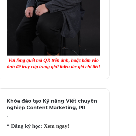
Vui lòng quét mã QR trên ảnh, hoặc bấm vào
ảnh để truy cập trang giới thiệu tác giả chi tiết!
Khóa đào tạo Kỹ năng Viết chuyên
nghiệp Content Marketing, PR
* Đăng ký học:
Xem ngay!