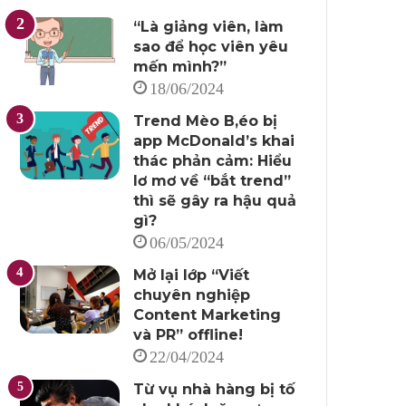
“Là giảng viên, làm
sao để học viên yêu
mến mình?”
18/06/2024
Trend Mèo B,éo bị
app McDonald’s khai
thác phản cảm: Hiểu
lơ mơ về “bắt trend”
thì sẽ gây ra hậu quả
gì?
06/05/2024
Mở lại lớp “Viết
chuyên nghiệp
Content Marketing
và PR” offline!
22/04/2024
Từ vụ nhà hàng bị tố