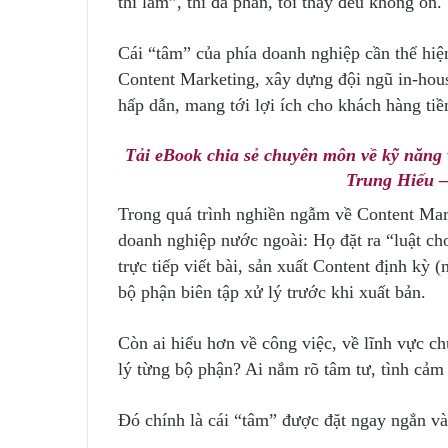
thì làm”, thì đa phần, tôi thấy đều không ổn.
Cái “tâm” của phía doanh nghiệp cần thể hiện
Content Marketing, xây dựng đội ngũ in-hous
hấp dẫn, mang tới lợi ích cho khách hàng ti
Tải eBook chia sẻ chuyên môn về kỹ năng v
Trung Hiếu –
Trong quá trình nghiền ngẫm về Content Mark
doanh nghiệp nước ngoài: Họ đặt ra “luật chơ
trực tiếp viết bài, sản xuất Content định kỳ 
bộ phận biên tập xử lý trước khi xuất bản.
Còn ai hiểu hơn về công việc, về lĩnh vực 
lý từng bộ phận? Ai nắm rõ tâm tư, tình cả
Đó chính là cái “tâm” được đặt ngay ngắn v