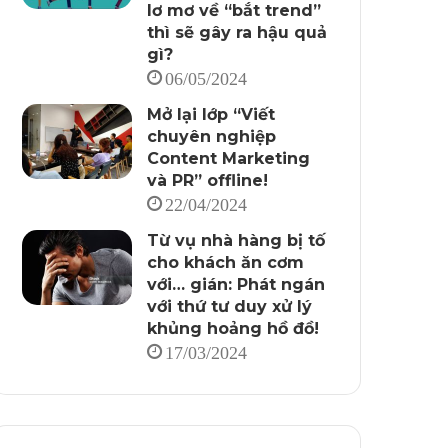
lơ mơ về “bắt trend”
thì sẽ gây ra hậu quả
gì?
06/05/2024
Mở lại lớp “Viết
chuyên nghiệp
Content Marketing
và PR” offline!
22/04/2024
Từ vụ nhà hàng bị tố
cho khách ăn cơm
với… gián: Phát ngán
với thứ tư duy xử lý
khủng hoảng hồ đồ!
17/03/2024