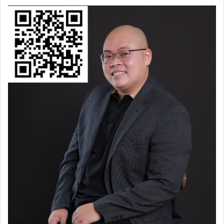
thực sự tự bày tỏ, thay vì phô ra một cách lộ liễu trong
thời điểm ra mắt như vậy.
*****
Cá nhân tôi đã từng trải nghiệm một số sản phẩm, dịch
vụ có liên quan tới hãng dịch vụ kia. Tôi thấy chất
lượng ổn, thái độ tốt.
Thế nhưng… tôi thực sự thấy khó chấp nhận với tư duy
và chiến thuật làm
Content seeding
như đã đề cập ở trên
– không chỉ qua 1, 2 sự kiện, mà dường như nó đã
nghiễm nhiên trở thành tư duy Marketing quen thuộc
của họ.
Điều đó thực sự đáng tiếc, bởi vì một sản phẩm/dịch vụ
tốt thì luôn cần sắc thái tích cực đi kèm.