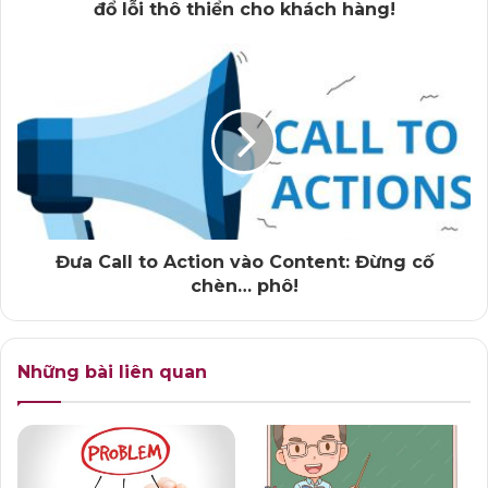
đổ lỗi thô thiển cho khách hàng!
*****
Vậy thì… seeding có gì là xấu không? Không hề!
Với người làm Marketing, đó là một chiến thuật bình
thường và quen thuộc, nhằm mục đích quảng bá, lan tỏa
thông tin, để mọi người biết tới sản phẩm/dịch vụ.
Nhưng cú seeding với liều lượng/cường độ mạnh lần
Đưa Call to Action vào Content: Đừng cố
này thì quả thực “có vấn đề”, trên góc nhìn cá nhân của
chèn… phô!
tôi.
Những bài liên quan