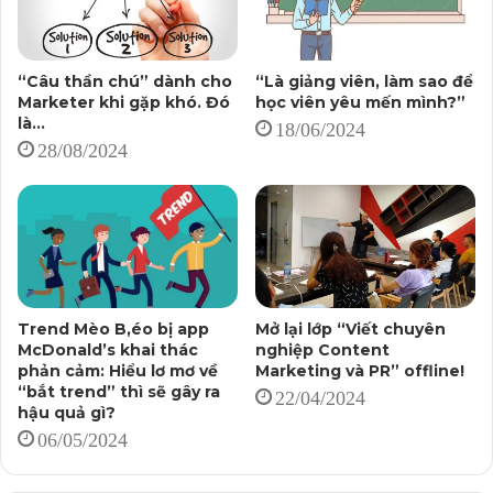
“Câu thần chú” dành cho
“Là giảng viên, làm sao để
Marketer khi gặp khó. Đó
học viên yêu mến mình?”
là…
18/06/2024
28/08/2024
Bình luận “ngán ngẩm” của một Facebooker “thật”,
trước nội dung bị cho là Content seeding từ phía hãng
dịch vụ
*****
Trend Mèo B,éo bị app
Mở lại lớp “Viết chuyên
Vấn đề đầu tiên, họ đã dùng các nick clone không hề
McDonald’s khai thác
nghiệp Content
phản cảm: Hiểu lơ mơ về
Marketing và PR” offline!
được đầu tư – để có quá trình sinh hoạt social đủ “thật”.
“bắt trend” thì sẽ gây ra
22/04/2024
Cứ có việc cần seeding là các nick này lại được “dựng”
hậu quả gì?
dậy, đăng bài ầm ĩ.
06/05/2024