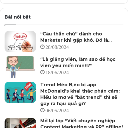
Bài nổi bật
“Câu thần chú” dành cho
Marketer khi gặp khó. Đó là…
28/08/2024
“Là giảng viên, làm sao để học
viên yêu mến mình?”
18/06/2024
Trend Mèo B,éo bị app
McDonald’s khai thác phản cảm:
Hiểu lơ mơ về “bắt trend” thì sẽ
gây ra hậu quả gì?
06/05/2024
Mở lại lớp “Viết chuyên nghiệp
Content Marketing và PR” offline!