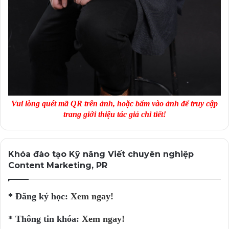
Mà sắc thái ấy, chắc chắn không thể đến từ những
Content seeding kém văn minh!
Tác giả: Trung Hiếu – Vietchuyennghiep.vn
ACADEMY
Vui lòng quét mã QR trên ảnh, hoặc bấm vào ảnh để truy cập
trang giới thiệu tác giả chi tiết!
Khóa đào tạo Kỹ năng Viết chuyên nghiệp
Content Marketing, PR
* Đăng ký học:
Xem ngay!
* Thông tin khóa:
Xem ngay!