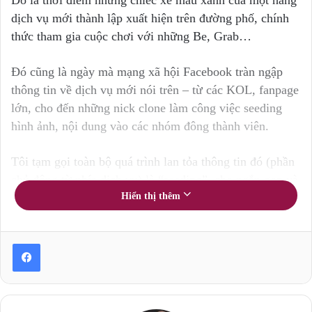
dịch vụ mới thành lập xuất hiện trên đường phố, chính
thức tham gia cuộc chơi với những Be, Grab…
Đó cũng là ngày mà mạng xã hội Facebook tràn ngập
thông tin về dịch vụ mới nói trên – từ các KOL, fanpage
lớn, cho đến những nick clone làm công việc seeding
hình ảnh, nội dung vào các nhóm đông thành viên.
Tôi tạm gọi toàn bộ quá trình lan tỏa thông tin đó (phần
chủ động từ phía dịch vụ) là “seeding”, cho ngắn gọn và
dễ hiểu.
Hiển thị thêm
Tại sao có thể thấy một lượng post Facebook rất lớn là
hoạt động seeding của doanh nghiệp đó?
Thứ nhất, rất nhiều nick đăng bài trên các group là dạng
“clone” (nick ảo, không có thông tin rõ ràng).