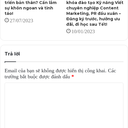
triển bản thân? Cần lắm
khóa đào tạo Kỹ năng Viết
sự khôn ngoan và tỉnh
chuyên nghiệp Content
táo!
Marketing, PR đầu xuân –
Đăng ký trước, hưởng ưu
27/07/2023
đãi, đi học sau Tết!
10/01/2023
Trả lời
Email của bạn sẽ không được hiển thị công khai.
Các
trường bắt buộc được đánh dấu
*
B
ì
n
h
l