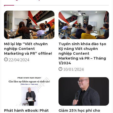
chiều sâu hoặc hài hước, cuốn hút, đạt hiệu quả về
truyền đạt.
* Áp dụng kỹ năng sản xuất thông tin chuyên nghiệp
vào Content Marketing, PR, để khai thác đa dạng đề tài,
sản xuất nội dung đều đặn, có ích cho tệp khách mục
Mở lại lớp “Viết chuyên
Tuyển sinh khóa đào tạo
tiêu.
nghiệp Content
Kỹ năng Viết chuyên
Marketing và PR” offline!
nghiệp Content
* Chiến lược Content Marketing với những bước chi
Marketing và PR – Tháng
22/04/2024
1/2024
tiết.
10/01/2024
Mọi người có thể đăng ký bằng cách bấm vào đây!
Dưới đây là lịch học chi tiết của tháng 3/2022:
Phát hành eBook: Phát
Giảm 25% học phí cho