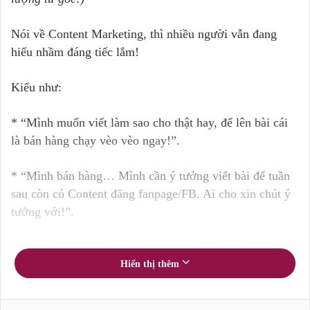
Nói về Content Marketing, thì nhiều người vẫn đang
hiểu nhầm đáng tiếc lắm!
Kiểu như:
* “Mình muốn viết làm sao cho thật hay, để lên bài cái
là bán hàng chạy vèo vèo ngay!”.
* “Mình bán hàng… Mình cần ý tưởng viết bài để tuần
sau còn có Content đăng fanpage/FB. Ai cho xin chút ý
tưởng với!”.
…
Hiển thị thêm
Tại sao những tư duy kiểu như vậy lại là sự hiểu nhầm
đáng tiếc?