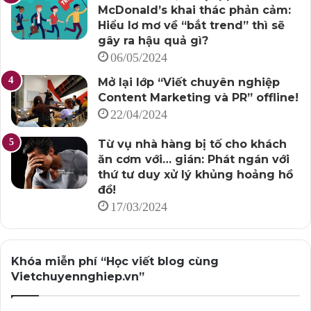
McDonald’s khai thác phản cảm:
Hiểu lơ mơ về “bắt trend” thì sẽ
gây ra hậu quả gì?
06/05/2024
Mở lại lớp “Viết chuyên nghiệp
Content Marketing và PR” offline!
22/04/2024
Từ vụ nhà hàng bị tố cho khách
ăn cơm với… gián: Phát ngán với
thứ tư duy xử lý khủng hoảng hồ
đồ!
17/03/2024
Khóa miễn phí “Học viết blog cùng
Vietchuyennghiep.vn”