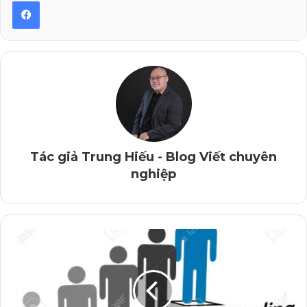
Bởi vì Content Marketing là một quá trình, không phải
một phép màu, để hô biến món hàng bất kỳ thành “cục
vàng” hấp dẫn trong nháy mắt được!
Là do làm Content Marketing thì cần sự toan tính theo
từng giai đoạn, ứng với những tầng phễu Marketing!
Không có kế hoạch nội dung định kỳ và dài hơi (đến nỗi
Tác giả Trung Hiếu - Blog Viết chuyên
phải đi… xin ý tưởng), chẳng có sự tính toán, phân bổ
nghiệp
nội dung hợp lý, mà chỉ đơn giản là viết lách tùy hứng,
thích gì/nghĩ gì viết nấy, thì không thể gọi là Content
Marketing!
Vậy nên, để tránh những sự hiểu nhầm đáng tiếc kiểu
như trên, để hiểu bản chất cốt lõi của Content Marketing
và làm nó chuẩn từ gốc, thì khóa Đào tạo Kỹ năng Viết