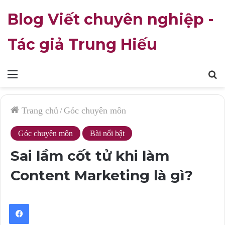
Blog Viết chuyên nghiệp -
Tác giả Trung Hiếu
Mục
T
lục
k
Trang chủ
/
Góc chuyên môn
Góc chuyên môn
Bài nổi bật
Sai lầm cốt tử khi làm
Content Marketing là gì?