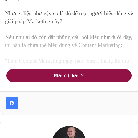
Nhưng, liệu như vậy có là đủ để mọi người hiểu đúng về
giải pháp Marketing này?
Nếu như ai đó còn đặt những câu hỏi kiểu như dưới đây,
thì hẳn là chưa thể hiểu đúng về Content Marketing:
“Làm Content Marketing ngay nào! Sau 1 tháng thì thu
được lãi ra sao?”.
Hiển thị thêm
“Một tháng chưa đủ ư? Vậy thì 3 tháng nhé! Thế là quá
lâu rồi”.
…
*****