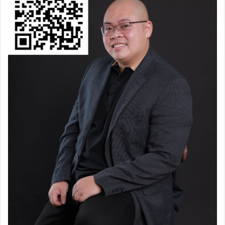
Tôi xin nhắc lại, đó là Content Marketing cần thời gian,
cần sự kiên nhẫn nhất định, nên bất kỳ sự vội vã nào
cũng sẽ là sai lầm cốt tử khi thực hiện giải pháp
Marketing này.
Tất nhiên, doanh nghiệp hoàn toàn có thể kết hợp làm cả
Inbound (Content Marketing) và Outbound Marketing,
để “lấy ngắn nuôi dài”, chứ không phải tuyệt đối hóa
riêng một cách thức nào cả.
Một điều khá bi hài là không ít doanh nghiệp đang mò
đường theo cách làm Outbound Marketing, nhưng lại cứ
đinh ninh, đấy chính là… “Content Marketing” – thứ
hợp trend đang được mọi người bàn tán nhiều.
Đương nhiên, khi đôi chân cứ bước theo con đường