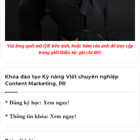
Outbound, trong khi đầu lại nghĩ về Inbound, thì chẳng
bao giờ chúng ta có thể tận hưởng những kết quả tốt đẹp
mà Content Marketing mang lại.
Tác giả: Trung Hiếu – Vietchuyennghiep.vn
Vui lòng quét mã QR trên ảnh, hoặc bấm vào ảnh để truy cập
trang giới thiệu tác giả chi tiết!
Khóa đào tạo Kỹ năng Viết chuyên nghiệp
Content Marketing, PR
* Đăng ký học:
Xem ngay!
* Thông tin khóa:
Xem ngay!