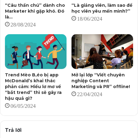
dùng tiền để biến cục than thành viên kim cương trong
“Câu thần chú” dành cho
“Là giảng viên, làm sao để
Marketer khi gặp khó. Đó
học viên yêu mến mình?”
một sáng, một chiều?
là…
18/06/2024
28/08/2024
Sau khi tạo ra nhận thức cho khách hàng tiềm năng,
chúng ta lại tiếp tục trao cho họ giá trị, để hiểu về lĩnh
vực hoạt động của doanh nghiệp.
Từ đây, khách tiềm năng sẽ được “đào tạo”, hiểu rõ hơn,
sâu hơn và “cân nhắc” sáng suốt hơn.
Trend Mèo B,éo bị app
Mở lại lớp “Viết chuyên
McDonald’s khai thác
nghiệp Content
Đó là tất cả những gì cần làm trong Content Marketing,
phản cảm: Hiểu lơ mơ về
Marketing và PR” offline!
trước khi khách hàng tiềm năng quyết định trở thành
“bắt trend” thì sẽ gây ra
22/04/2024
hậu quả gì?
khách hàng thực sự của chúng ta!
06/05/2024
*****
Trả lời
Nếu so sánh với Outbound Marketing (chạy quảng cáo