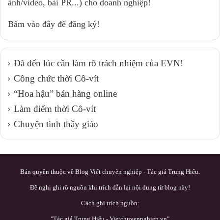
ảnh/video, bài PR...) cho doanh nghiệp!
Bấm vào đây để đăng ký!
Đã đến lúc cần làm rõ trách nhiệm của EVN!
Công chức thời Cô-vít
“Hoa hậu” bán hàng online
Làm điếm thời Cô-vít
Chuyện tình thầy giáo
Bản quyền thuộc về Blog Viết chuyên nghiệp - Tác giả Trung Hiếu.
Đề nghị ghi rõ nguồn khi trích dẫn lại nội dung từ blog này!
Cách ghi trích nguồn:
"Tác giả Trung Hiếu - Vietchuyennghiep.vn"