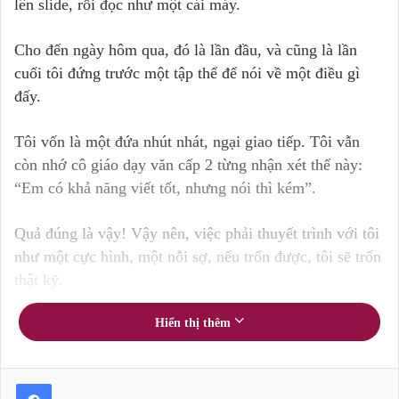
lên slide, rồi đọc như một cái máy.
Cho đến ngày hôm qua, đó là lần đầu, và cũng là lần
cuối tôi đứng trước một tập thể để nói về một điều gì
đấy.
Tôi vốn là một đứa nhút nhát, ngại giao tiếp. Tôi vẫn
còn nhớ cô giáo dạy văn cấp 2 từng nhận xét thế này:
“Em có khả năng viết tốt, nhưng nói thì kém”.
Quả đúng là vậy! Vậy nên, việc phải thuyết trình với tôi
như một cực hình, một nỗi sợ, nếu trốn được, tôi sẽ trốn
thật kỹ.
Vậy mà, hôm nay, tôi lại “có gan” đứng trước nhiều
Hiển thị thêm
người để chia sẻ về những gì tôi đã trải qua trong hành
trình 1,5 năm làm mẹ vừa rồi của mình.