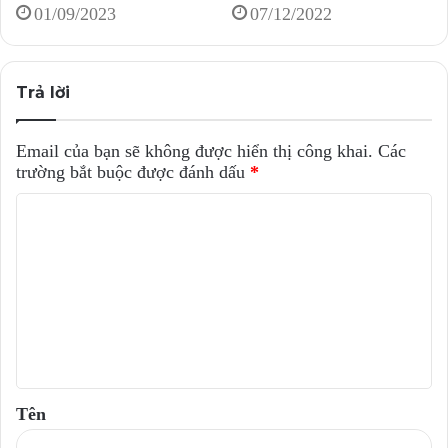
01/09/2023
07/12/2022
Trả lời
Email của bạn sẽ không được hiển thị công khai.
Các
trường bắt buộc được đánh dấu
*
B
ì
n
h
l
u
ậ
Tên
n