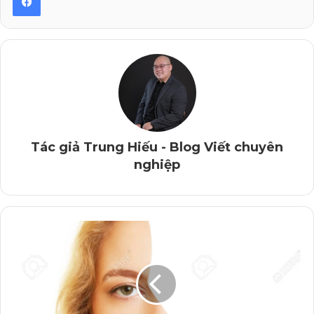
Cái “gan” ấy từ đâu ra? Ai là người cho tôi cái “gan”
đó?
Không ai khác, chính là thầy Nguyễn Trung Hiếu –
Người đàn ông nặng ký nhất tôi từng gặp, không ngại va
chạm; bậc thầy giật tít và tạo câu “chốt”, câu cửa miệng
khi đọc bài của đám nhân viên là “ối giồi ôi” :’)
Tác giả Trung Hiếu - Blog Viết chuyên
Khi tôi tâm sự với thầy rằng, tôi yếu nhất kỹ năng thuyết
nghiệp
trình, thầy đã động viên tôi rằng: “Em có thể làm được”.
Đăng ký khóa Kỹ năng Thuyết trình của Giảng viên
Trung Hiếu tại đây!
Tham gia lớp học Kỹ năng thuyết trình của thầy, tôi vẫn
còn hoài nghi về khả năng của bản thân, sợ sệt đủ thứ.
Thầy đã tiếp thêm cho tôi sự tự tin, góp ý để tôi hoàn
thiện đề cương, làm sao để nó vừa logic, vừa ấn tượng.