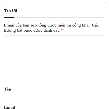
Trả lời
Email của bạn sẽ không được hiển thị công khai.
Các
trường bắt buộc được đánh dấu
*
B
ì
n
h
l
u
ậ
Tên
n
*
Email