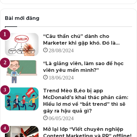
Bài mới đăng
“Câu thần chú” dành cho
Marketer khi gặp khó. Đó là…
28/08/2024
“Là giảng viên, làm sao để học
viên yêu mến mình?”
18/06/2024
Trend Mèo B,éo bị app
McDonald’s khai thác phản cảm:
Hiểu lơ mơ về “bắt trend” thì sẽ
gây ra hậu quả gì?
06/05/2024
Mở lại lớp “Viết chuyên nghiệp
Content Marketing và PR” offline!