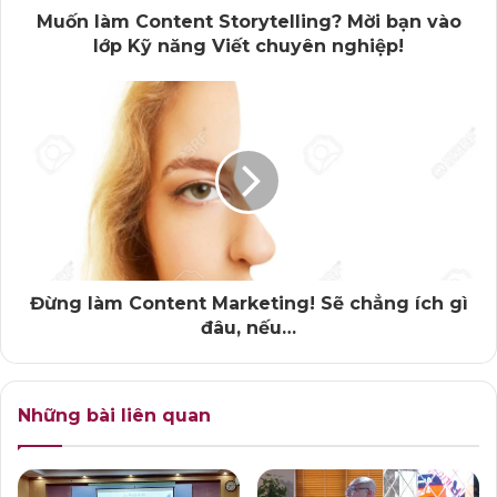
Muốn làm Content Storytelling? Mời bạn vào
những kịch bản video ấn tượng.
lớp Kỹ năng Viết chuyên nghiệp!
Gửi lại thầy Hiếu một chữ “Wow” – bởi hóa ra viết kịch
bản Video Marketing không hề khó!
Học viên lớp Kịch bản Video Marketing: Như Ngọc –
CEO WeMay Uniform
Đừng làm Content Marketing! Sẽ chẳng ích gì
đâu, nếu…
Những bài liên quan