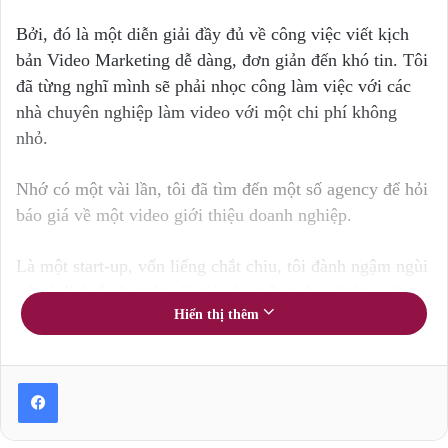
Bởi, đó là một diễn giải đầy đủ về công việc viết kịch
bản Video Marketing dễ dàng, đơn giản đến khó tin. Tôi
đã từng nghĩ mình sẽ phải nhọc công làm việc với các
nhà chuyên nghiệp làm video với một chi phí không
nhỏ.
Nhớ có một vài lần, tôi đã tìm đến một số agency để hỏi
báo giá về một video giới thiệu doanh nghiệp.
Là một start-up, vốn liếng chắt chiu, tôi đành ngậm ngùi
gác ý định ấy lại bởi cái giá của một video dường như
Hiển thị thêm
quá cao với tôi – không dưới 40 triệu đồng/sản phẩm.
Cao, có lẽ là cảm giác không được thuyết phục sau khi
tôi được xem qua một loạt các sản phẩm mẫu của họ:
Mười cái gần như một, không sáng tạo, chẳng để lại ấn
tượng gì.