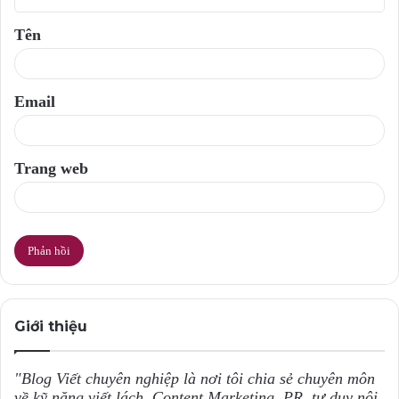
ậ
Tên
n
*
Email
Trang web
Giới thiệu
"Blog Viết chuyên nghiệp là nơi tôi chia sẻ chuyên môn
về kỹ năng viết lách, Content Marketing, PR, tư duy nội