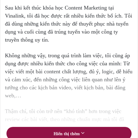
Sau khi kết thúc khóa học Content Marketing tại
Vinalink, tôi đã học được rất nhiều kiến thức bổ ích. Tôi
đã dùng những kiến thức này để thuyết phục nhà tuyển
dụng và cuối cùng đã trúng tuyển vào một công ty
truyền thông uy tín.
Không những vậy, trong quá trình làm việc, tôi cũng áp
dụng được nhiều kiến thức cho công việc của mình: Từ
việc viết một bài content chất lượng, đủ ý, logic, dễ hiểu
và cảm xúc, đến những công việc liên quan như lên ý
tưởng cho các kịch bản video, viết kịch bản, bài đăng
web,…
Thậm chí, tôi còn trở nên “khó tính” hơn trong việc
review các bài viết, theo những chuẩn mực mà tôi đã
được dạy ở Vinalink, với mục tiêu cuối cùng là cho ra
Hiển thị thêm
những sản phẩm chất lượng cho công ty, mang lại những