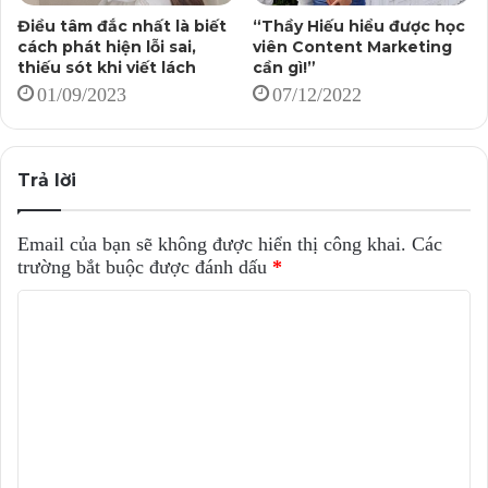
Điều tâm đắc nhất là biết
“Thầy Hiếu hiểu được học
cách phát hiện lỗi sai,
viên Content Marketing
thiếu sót khi viết lách
cần gì!”
01/09/2023
07/12/2022
Trả lời
Email của bạn sẽ không được hiển thị công khai.
Các
trường bắt buộc được đánh dấu
*
B
ì
n
h
l
u