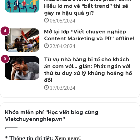
Hiểu lơ mơ về “bắt trend” thì sẽ
gây ra hậu quả gì?
06/05/2024
Mở lại lớp “Viết chuyên nghiệp
Content Marketing và PR” offline!
22/04/2024
Từ vụ nhà hàng bị tố cho khách
ăn cơm với… gián: Phát ngán với
thứ tư duy xử lý khủng hoảng hồ
đồ!
17/03/2024
Khóa miễn phí “Học viết blog cùng
Vietchuyennghiep.vn”
* Thông tin chi tiết:
Xem ngay!