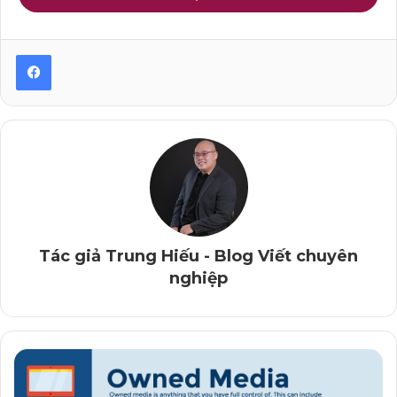
* Thúy Ngân
: “
Em cảm ơn thầy nhiều ạ ♥️. Kiến thức
2b học vừa qua thực sự rất hữu ích với em ạ
“.
Tải eBook chia sẻ chuyên môn, hướng dẫn blog… của
Tác giả Trung Hiếu – Vietchuyennghiep.vn
* Đặng Hường
: “
Em cảm ơn sự nhiệt huyết của thầy
dành cho tất cả mọi người. Qua đó em đã phần nào gỡ
bỏ được thắc mắc mà mình đang vướng phải Chúc thầy
sự nghiệp ngày càng phát triển
“.
* Hằng Trần
: “
Là người kinh doanh online khá lâu
Tác giả Trung Hiếu - Blog Viết chuyên
nhưng thực sự ko hiểu về Blog, qua 2 ngày được học ở
nghiệp
lớp mình đã vỡ ra rất nhiều kiến thức nhất là hiểu được
Blog quan trọng ntn trong kinh doanh online. Cảm ơn
thầy giáo về những kiến thức đơn giản dễ hiểu từ gốc
“.
* Duyên Kelly
: “
Cảm ơn thầy về những chia sẻ cực kỳ