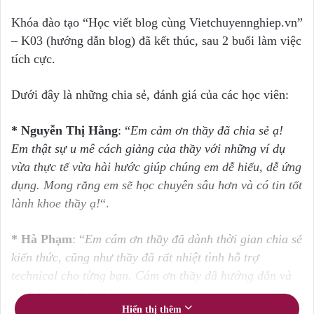
Khóa đào tạo “Học viết blog cùng Vietchuyennghiep.vn”
– K03 (hướng dẫn blog) đã kết thúc, sau 2 buổi làm việc
tích cực.
Dưới đây là những chia sẻ, đánh giá của các học viên:
* Nguyễn Thị Hằng
: “
Em cảm ơn thầy đã chia sẻ ạ!
Em thật sự u mê cách giảng của thầy với những ví dụ
vừa thực tế vừa hài hước giúp chúng em dễ hiểu, dễ ứng
dụng. Mong rằng em sẽ học chuyên sâu hơn và có tin tốt
lành khoe thầy ạ!
“.
* Hà Phạm
: “
Em cám ơn thầy đã dành thời gian chia sẻ
kiến thức, cũng như thầy đã rất nhiệt tình hỗ trợ
technical cho từng bạn. Cám ơn thầy đã hướng dẫn và
định hướng cho những newbie như em
“.
Hiển thị thêm