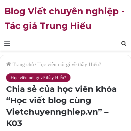
Blog Viết chuyên nghiệp -
Tác giả Trung Hiếu
Mục
T
lục
k
Trang chủ
/
Học viên nói gì về thầy Hiếu?
Học viên nói gì về thầy Hiếu?
Chia sẻ của học viên khóa
“Học viết blog cùng
Vietchuyennghiep.vn” –
K03