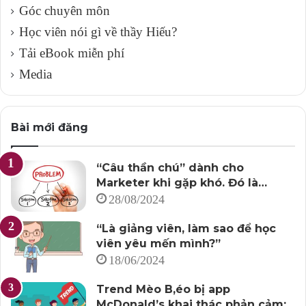
Góc chuyên môn
Học viên nói gì về thầy Hiếu?
Tải eBook miễn phí
Media
Bài mới đăng
“Câu thần chú” dành cho
Marketer khi gặp khó. Đó là…
28/08/2024
“Là giảng viên, làm sao để học
viên yêu mến mình?”
18/06/2024
Trend Mèo B,éo bị app
McDonald’s khai thác phản cảm: