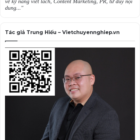
về kỹ năng viết lách, Content Marketing, PR, tư duy nội
dung..."
Tác giả Trung Hiếu – Vietchuyennghiep.vn