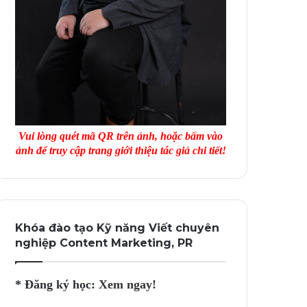
Vui lòng quét mã QR trên ảnh, hoặc bấm vào
ảnh để truy cập trang giới thiệu tác giả chi tiết!
Khóa đào tạo Kỹ năng Viết chuyên
nghiệp Content Marketing, PR
* Đăng ký học:
Xem ngay!