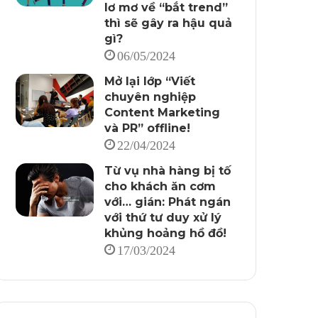
lơ mơ về “bắt trend”
thì sẽ gây ra hậu quả
gì?
06/05/2024
Mở lại lớp “Viết
chuyên nghiệp
Content Marketing
và PR” offline!
22/04/2024
Từ vụ nhà hàng bị tố
cho khách ăn cơm
với… gián: Phát ngán
với thứ tư duy xử lý
khủng hoảng hồ đồ!
17/03/2024