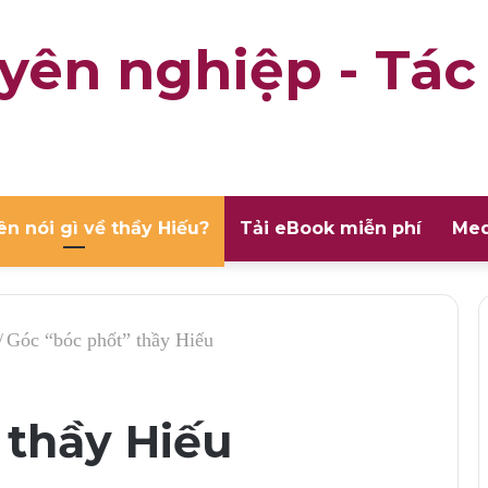
yên nghiệp - Tác
ên nói gì về thầy Hiếu?
Tải eBook miễn phí
Med
/
Góc “bóc phốt” thầy Hiếu
 thầy Hiếu