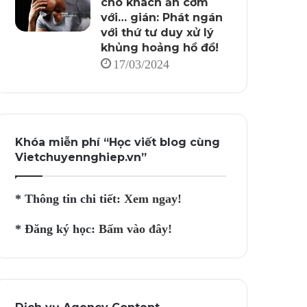
cho khách ăn cơm
với… gián: Phát ngán
với thứ tư duy xử lý
khủng hoảng hồ đồ!
17/03/2024
Khóa miễn phí “Học viết blog cùng
Vietchuyennghiep.vn”
* Thông tin chi tiết:
Xem ngay!
* Đăng ký học:
Bấm vào đây!