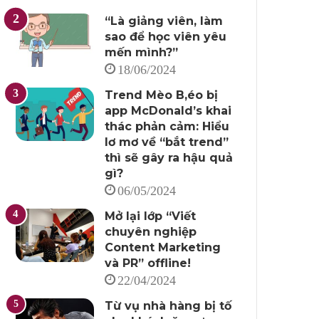
“Là giảng viên, làm
sao để học viên yêu
mến mình?”
18/06/2024
Trend Mèo B,éo bị
app McDonald’s khai
thác phản cảm: Hiểu
lơ mơ về “bắt trend”
thì sẽ gây ra hậu quả
gì?
06/05/2024
Mở lại lớp “Viết
chuyên nghiệp
Content Marketing
và PR” offline!
22/04/2024
Từ vụ nhà hàng bị tố