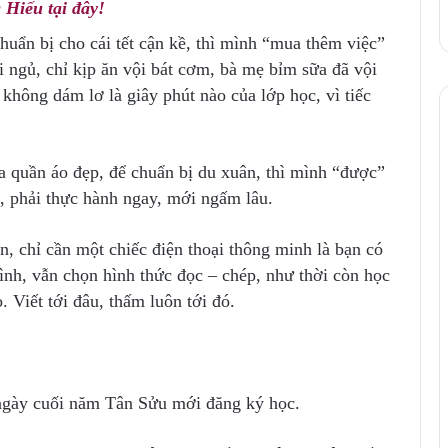
 Hiếu tại đây!
uẩn bị cho cái tết cận kề, thì mình “mua thêm việc”
đi ngủ, chỉ kịp ăn vội bát cơm, bà mẹ bỉm sữa đã vội
 không dám lơ là giây phút nào của lớp học, vì tiếc
 quần áo đẹp, để chuẩn bị du xuân, thì mình “được”
á, phải thực hành ngay, mới ngấm lâu.
ển, chỉ cần một chiếc điện thoại thông minh là bạn có
nh, vẫn chọn hình thức đọc – chép, như thời còn học
. Viết tới đâu, thấm luôn tới đó.
 ngày cuối năm Tân Sửu mới đăng ký học.